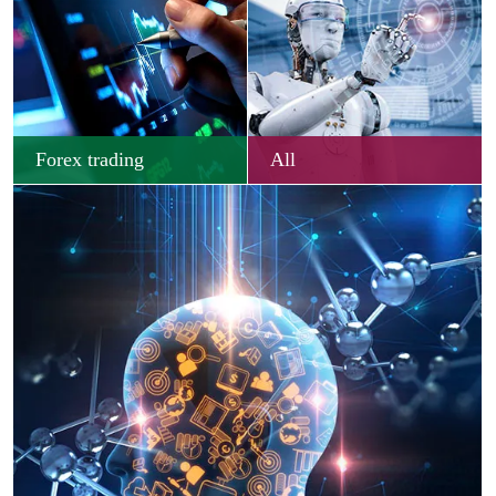
Forex trading
All