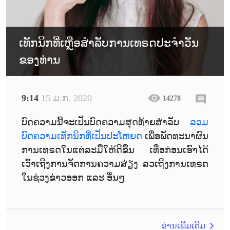
ເທັກນິກທີ່ເຫຼືອສຳລັບການເທຣດປະຈຳວັນ
ຂອງທ່ານ
9:14
15 ມ.ກ. 2020
14278
ບົດຄວາມນີ້ຈະເປັນບົດຄວາມສຸດທ້າຍສຳລັບ
ລວມ
ບົດຄວາມເທັກນິກທີ່ເປັນປະໂຫຍດ
ເພື່ອພັດທະນາຜົນ
ການເທຣດໃນແຕ່ລະມື້ໃຫ້ດີຂື້ນ ເທື່ອກ່ອນເຮົາໄດ້
ເວົ້າເຖີງການຈັດການຄວາມສ່ຽງ ລວເຖີງການເທຣດ
ໃນຊ່ວງຂ່າວອອກ ແລະ ອື່ນໆ
ອ່ານເພີ່ມເຕີມ