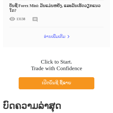
ບັນຊີ Forex Mini: ມັນແມ່ນຫຍັງ, ແລະມັນເຮັດວຽກແນວ
ໃດ?
13138
ອ່ານເພີ່ມເຕີມ
Click to Start.
Trade with Confidence
ເປີດບັນຊີ ຊື້ຂາຍ
ບົດຄວາມລ່າສຸດ