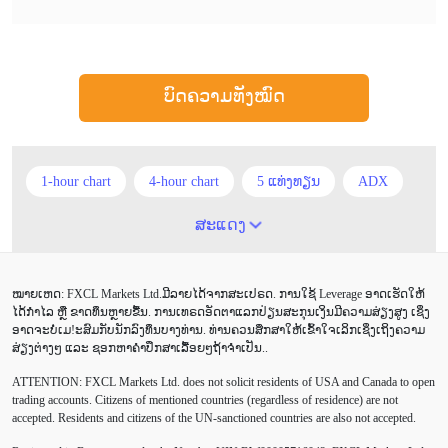
ບົດຄວາມທັງໝົດ
1-hour chart
4-hour chart
5 ແທ່ງທຽນ
ADX
ATR
AUD
Alexander Elder
Android
ສະແດງ
Average True Range
BoE
Brexit
Buy Limit
ໝາຍເຫດ: FXCL Markets Ltd.ມີລາຍໄດ້ຈາກສະເປຣດ. ການໃຊ້ Leverage ອາດເຮັດໃຫ້
Buy Stop
CAD
CHF
COVID-19
CPI
ໄດ້ກຳໄລ ຫຼື ຂາດທຶນຫຼາຍຂື້ນ. ການເທຣດອັດຕາແລກປ່ຽນສະກຸນເງິນມີຄວາມສ່ຽງສູງ ເຊິ່ງ
ອາດຈະບໍ່ເມ!ະສົມກັບນັກລົງທຶນບາງທ່ານ. ທ່ານຄວນສຶກສາໃຫ້ເຂົ້າໃຈເລິກເຊິ່ງເຖິງຄວາມ
Canadian dollar
Charles Dow
Cherry Blossom
ສ່ຽງຕ່າງໆ ແລະ ຊອກຫາຄຳປຶກສາເລື້ອຍໆຖ້າຈຳເປັນ..
ATTENTION:
FXCL Markets Ltd. does not solicit residents of USA and Canada to open
Chinese Yuan
Correlation Matrix
D1
DailyFX
trading accounts. Citizens of mentioned countries (regardless of residence) are not
accepted. Residents and citizens of the UN-sanctioned countries are also not accepted.
Default mode network
Doji
EA
EA ເຊີງລຸກ