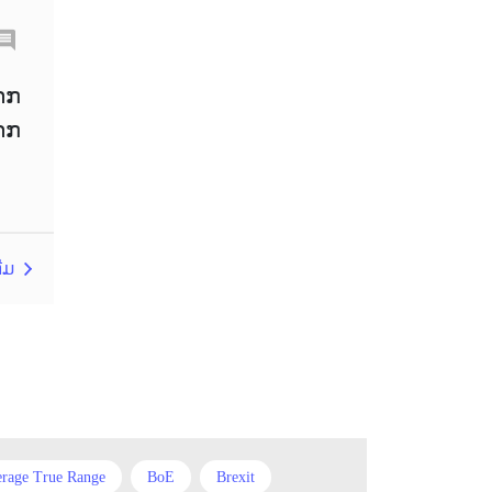
Chinese Yuan
Correlation Matrix
D1
າກ
າກ
DailyFX
Default mode network
Doji
EA
EA ເຊີງລຸກ
ECB
ECN
EMA
EUR
ຕີມ
EUR/AUD
EUR/USD
EURCHF
EURGBP
EURJPY
EURUSD
European session
rage True Range
BoE
Brexit
Expert Advisor