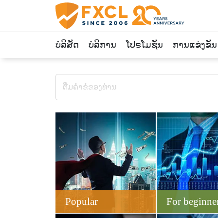
ບໍລິສັດ
ບໍລິການ
ໂປຣໂມຊັ່ນ
ການແຂ່ງຂັນ
Popular
For beginne