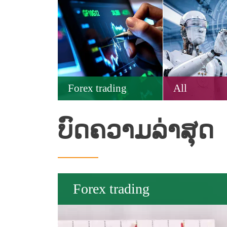
Forex trading
All
ບົດຄວາມລ່າສຸດ
Forex trading