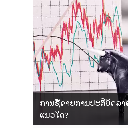
ການຊື້ຂາຍການປະຕິບັດລາຄ
ແນວໃດ?