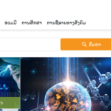
ຮ່ວມມື
ການສຶກສາ
ການຊື້ຂາຍທາງສັງຄົມ
ຄົ້ນຫາ
rs