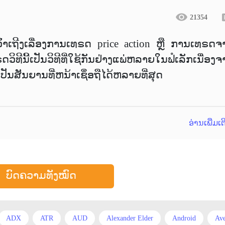
21354
ເວົ້າເຖີງເລື່ອງການເທຣດ price action ຫຼື ການເທຣດຈ
ນີ້ເປັນວິທີທີ່ໃຊ້ກັນຢ່າງແພ່ຫລາຍໃນຟໍເລັກເນື່ອງຈ
ເປັນສັນຍານທີ່ຫນ້າເຊຶ່ອຖືໄດ້ຫລາຍທີ່ສຸດ
ອ່ານເພີ່ມເ
ບົດຄວາມທັງໝົດ
ADX
ATR
AUD
Alexander Elder
Android
Ave