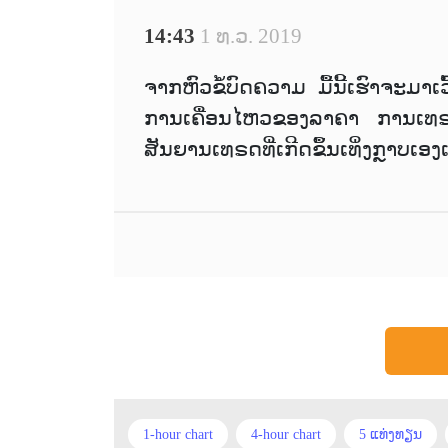
14:43
1 ທ.ວ. 2019
ຈາກຫົວຂໍ້ບົດຄວາມ ມື້ນີ້ເຮົາຈະມາ
ການເຄື່ອນໄຫວຂອງລາຄາ ການເທຣດວິທີ
ສັນຍານເທຣດທີ່ເກີດຂຶ້ນເທິ່ງກຼາບເອງ
1-hour chart
4-hour chart
5 ແທ່ງທຽນ