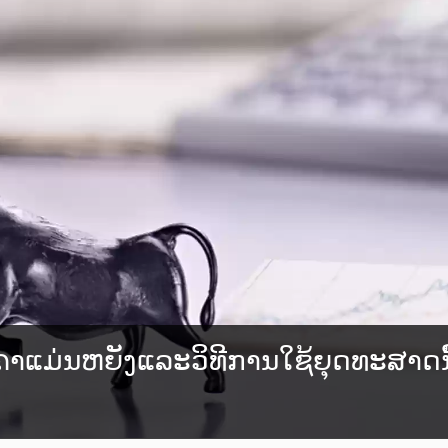
າແມ່ນຫຍັງແລະວິທີການໃຊ້ຍຸດທະສາດນີ