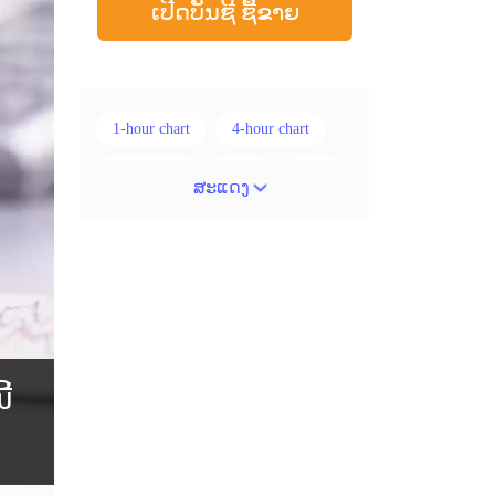
ເປີດບັນຊີ ຊື້ຂາຍ
1-hour chart
4-hour chart
5 ແທ່ງທຽນ
ADX
ATR
ສະແດງ
AUD
Alexander Elder
Android
Average True Range
BoE
Brexit
Buy Limit
Buy Stop
CAD
CHF
້
COVID-19
CPI
Canadian dollar
Charles Dow
Cherry Blossom