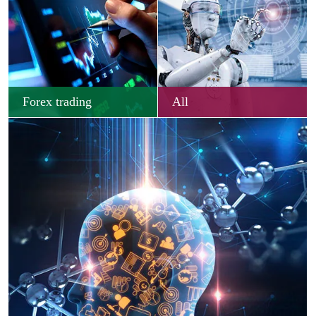
Forex trading
All