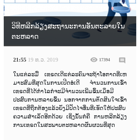
ວິທີຫລີກລ້ຽງສະຖານະການອັນຕະລາຍໃນ
ຕະຫລາດ
21:55
19 ທ.ວ. 2019
17394
ໃນແຕ່ລະມື້ ເທຣດເດີແຕ່ລະຄົນຈະຖ້າໂອກາດທີ່ເຫ
ມາະສົມທີ່ສຸດໃນການເປີດອໍເດີ ຈຳນວນການເຂົ້າ
ເທຣດທີ່ໄດ້ກຳໄລກໍຈະມີຈຳນວນເພີ່ມຂຶ້ນເມຶ່ອມີ
ປະສົບການຫລາຍຂຶ້ນ ນອກຈາກການຕັດສິນໃຈເຂົ້າ
ເທຣດທີ່ຖືກຕ້ອງແລ້ວຍັງມີປັດໄຈອື່ນທີ່ເຮັດໃຫ້ປະສົບ
ຄວາມສຳເລັດອີກດ້ວຍ ເຊິ່ງນັ້ນກໍຄື ການຫລີກລ້ຽງ
ການເທຣດໃນສະພາບຕະຫລາດຜັນຜວນທີ່ສຸດ