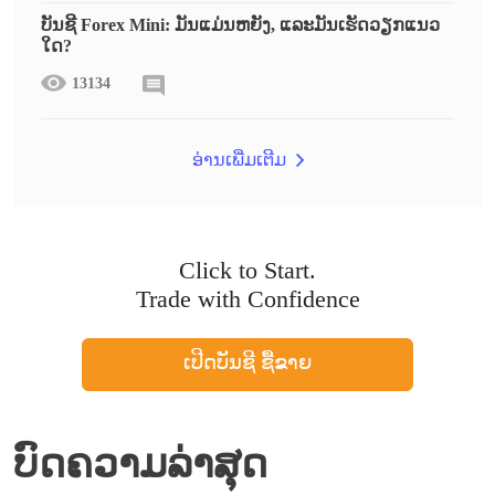
ບັນຊີ Forex Mini: ມັນແມ່ນຫຍັງ, ແລະມັນເຮັດວຽກແນວ
ໃດ?
13134
ອ່ານເພີ່ມເຕີມ
Click to Start.
Trade with Confidence
ເປີດບັນຊີ ຊື້ຂາຍ
ບົດຄວາມລ່າສຸດ