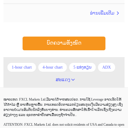
ອ່ານເພີ່ມເຕີມ
ບົດຄວາມທັງໝົດ
1-hour chart
4-hour chart
5 ແທ່ງທຽນ
ADX
ATR
AUD
Alexander Elder
Android
ສະແດງ
Average True Range
BoE
Brexit
Buy Limit
ໝາຍເຫດ: FXCL Markets Ltd.ມີລາຍໄດ້ຈາກສະເປຣດ. ການໃຊ້ Leverage ອາດເຮັດໃຫ້
Buy Stop
CAD
CHF
COVID-19
CPI
ໄດ້ກຳໄລ ຫຼື ຂາດທຶນຫຼາຍຂື້ນ. ການເທຣດອັດຕາແລກປ່ຽນສະກຸນເງິນມີຄວາມສ່ຽງສູງ ເຊິ່ງ
ອາດຈະບໍ່ເມ!ະສົມກັບນັກລົງທຶນບາງທ່ານ. ທ່ານຄວນສຶກສາໃຫ້ເຂົ້າໃຈເລິກເຊິ່ງເຖິງຄວາມ
Canadian dollar
Charles Dow
Cherry Blossom
ສ່ຽງຕ່າງໆ ແລະ ຊອກຫາຄຳປຶກສາເລື້ອຍໆຖ້າຈຳເປັນ..
ATTENTION:
FXCL Markets Ltd. does not solicit residents of USA and Canada to open
Chinese Yuan
Correlation Matrix
D1
DailyFX