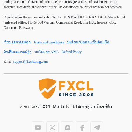
trading accounts. Citizens of mentioned countries (regardless of residence) are not
accepted. Residents and citizens of the UN-sanctioned countries are also not accepted.
Default mode network
Doji
EA
EA ເຊີງລຸກ
Registered in Botswana under the Number UIN BW00005716042. FXCL Markets Ltd.
ECB
ECN
EMA
EUR
EUR/AUD
registered office: Plot 54368 Western Commercial Road, The Hub, Itowers, Cbd,
Gaborone, Botswana.
EUR/USD
EURCHF
EURGBP
EURJPY
ເງື່ອນໄຂການເທຣດ
Terms and Conditions
ນະໂຍບາຍຄວາມເປັນສ່ວນຕົວ
EURUSD
European session
Expert Advisor
ຄຳເຕືອນຄວາມສ່ຽງ
ນະໂຍບາຍ AML
Refund Policy
Expert Advisors
FOMC
FXCL
FXStreet
Email:
support
@
fxclearing
.
com
Fed
Fibonacci
Forex Factory
Forex trading
ForexLive
GBP
GBP/JPY
GBP/USD
GDP
Great Britain pound
H1
H4
IB
IDR
Interbank
FXCL Markets Ltd ສະຫງວນລິຂະສິດ
Introducing Broker
© 2006-2026
Investing.com
Jack Schwager
John Murphy
LAK
Limit order
London session
M15