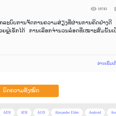
19743
ຈາກລະບົບການຈັດການຄວາມສ່ຽງທີ່ຜ່ານການຄິດຢ່າງດີ
ດ້ວຍຟຼໍເຣັກໄດ້ ການເລືອກຈຳນວນລ໋ອດທີ່ເໝາະສົມນັ້ນເປ
ອ່ານເພີ່ມເ
ບົດຄວາມທັງໝົດ
ADX
ATR
AUD
Alexander Elder
Android
Ave