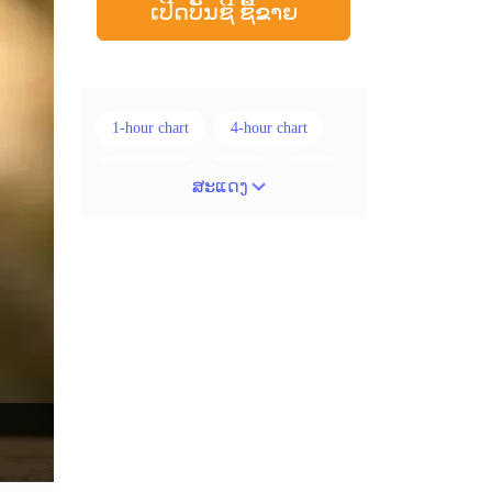
ເປີດບັນຊີ ຊື້ຂາຍ
1-hour chart
4-hour chart
5 ແທ່ງທຽນ
ADX
ATR
ສະແດງ
AUD
Alexander Elder
Android
Average True Range
BoE
Brexit
Buy Limit
Buy Stop
CAD
CHF
COVID-19
CPI
Canadian dollar
Charles Dow
Cherry Blossom