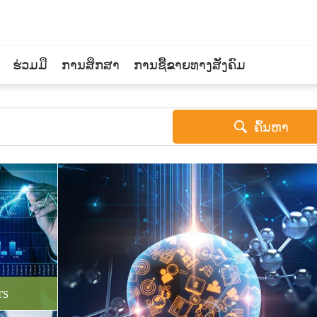
ຮ່ວມມື
ການສຶກສາ
ການຊື້ຂາຍທາງສັງຄົມ
ຄົ້ນຫາ
rs