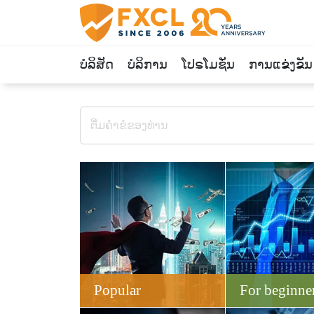
ບໍລິສັດ
ບໍລິການ
ໂປຣໂມຊັ່ນ
ການແຂ່ງຂັນ
Popular
For beginne