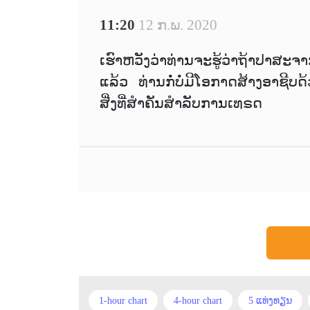
11:20
12 ກ.ພ. 2020
ເຮົາຫວັງວ່າທ່ານຈະຮູ້ວ່າຖ້າປາສະ
ແລ້ວ ທ່ານກໍ່ບໍ່ມີໂອກາດສ້າງອາຊີບ
ສີ່ງທີ່ສຳຄັນສຳລັບການເທຣດ
1-hour chart
4-hour chart
5 ແທ່ງທຽນ