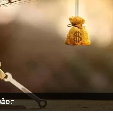
ນລ໋ອດ