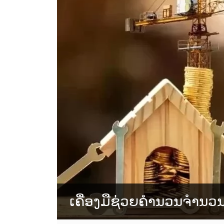
ເຄື່ອງມືຊ່ວຍຄຳນວນຈຳນວ