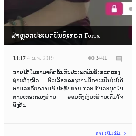
ສຳຫຼວດປະເພດບັນຊີເທຣດ Forex
13:17
4 ພ.ຈ. 2019
24411
ລາຍໄດ້ໃນອານາຄົດຂຶ້ນກັບປະເພດບັນຊິເທຣດຂອງ
ທ່ານທັງໝົດ ຕົວເລືອກຂອງທ່ານມັກຈະເປັນໄປໄດ້
ຕາມລະດັບຄວາມຮູ້ ປະສົບການ ແລະ ກົນລະຍຸດໃນ
ການເທຣດຂອງທ່ານ ລວມທັງເງິນທີ່ທ່ານເຕັມໃຈ
ລົງທຶນ
ອ່ານເພີ່ມເຕີມ