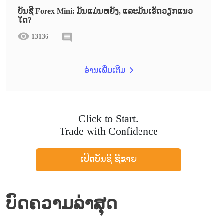
ບັນຊີ Forex Mini: ມັນແມ່ນຫຍັງ, ແລະມັນເຮັດວຽກແນວ
ໃດ?
13136
ອ່ານເພີ່ມເຕີມ
Click to Start.
Trade with Confidence
ເປີດບັນຊີ ຊື້ຂາຍ
ບົດຄວາມລ່າສຸດ