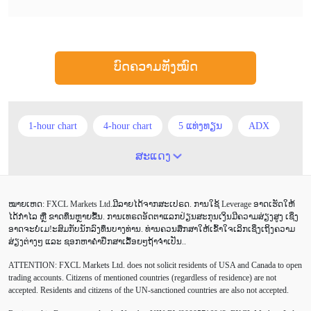
ບົດຄວາມທັງໝົດ
1-hour chart
4-hour chart
5 ແທ່ງທຽນ
ADX
ATR
AUD
Alexander Elder
Android
ສະແດງ
Average True Range
BoE
Brexit
Buy Limit
ໝາຍເຫດ: FXCL Markets Ltd.ມີລາຍໄດ້ຈາກສະເປຣດ. ການໃຊ້ Leverage ອາດເຮັດໃຫ້
Buy Stop
CAD
CHF
COVID-19
CPI
ໄດ້ກຳໄລ ຫຼື ຂາດທຶນຫຼາຍຂື້ນ. ການເທຣດອັດຕາແລກປ່ຽນສະກຸນເງິນມີຄວາມສ່ຽງສູງ ເຊິ່ງ
ອາດຈະບໍ່ເມ!ະສົມກັບນັກລົງທຶນບາງທ່ານ. ທ່ານຄວນສຶກສາໃຫ້ເຂົ້າໃຈເລິກເຊິ່ງເຖິງຄວາມ
Canadian dollar
Charles Dow
Cherry Blossom
ສ່ຽງຕ່າງໆ ແລະ ຊອກຫາຄຳປຶກສາເລື້ອຍໆຖ້າຈຳເປັນ..
ATTENTION:
FXCL Markets Ltd. does not solicit residents of USA and Canada to open
Chinese Yuan
Correlation Matrix
D1
DailyFX
trading accounts. Citizens of mentioned countries (regardless of residence) are not
accepted. Residents and citizens of the UN-sanctioned countries are also not accepted.
Default mode network
Doji
EA
EA ເຊີງລຸກ