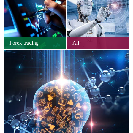
Forex trading
All