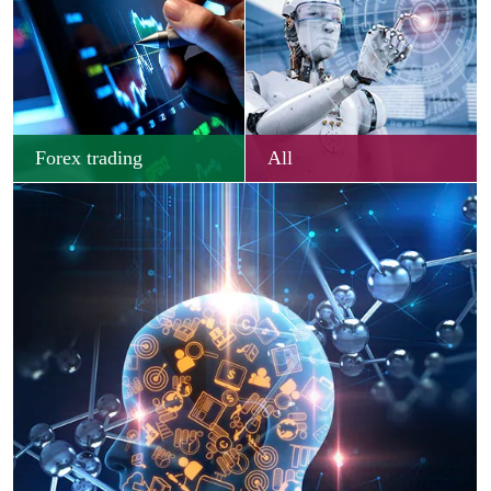
Forex trading
All