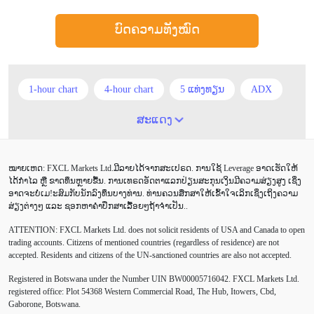
ບົດຄວາມທັງໝົດ
1-hour chart
4-hour chart
5 ແທ່ງທຽນ
ADX
ATR
AUD
Alexander Elder
Android
ສະແດງ
Average True Range
BoE
Brexit
Buy Limit
ໝາຍເຫດ: FXCL Markets Ltd.ມີລາຍໄດ້ຈາກສະເປຣດ. ການໃຊ້ Leverage ອາດເຮັດໃຫ້
Buy Stop
CAD
CHF
COVID-19
CPI
ໄດ້ກຳໄລ ຫຼື ຂາດທຶນຫຼາຍຂື້ນ. ການເທຣດອັດຕາແລກປ່ຽນສະກຸນເງິນມີຄວາມສ່ຽງສູງ ເຊິ່ງ
ອາດຈະບໍ່ເມ!ະສົມກັບນັກລົງທຶນບາງທ່ານ. ທ່ານຄວນສຶກສາໃຫ້ເຂົ້າໃຈເລິກເຊິ່ງເຖິງຄວາມ
Canadian dollar
Charles Dow
Cherry Blossom
ສ່ຽງຕ່າງໆ ແລະ ຊອກຫາຄຳປຶກສາເລື້ອຍໆຖ້າຈຳເປັນ..
ATTENTION:
FXCL Markets Ltd. does not solicit residents of USA and Canada to open
Chinese Yuan
Correlation Matrix
D1
DailyFX
trading accounts. Citizens of mentioned countries (regardless of residence) are not
accepted. Residents and citizens of the UN-sanctioned countries are also not accepted.
Default mode network
Doji
EA
EA ເຊີງລຸກ
Registered in Botswana under the Number UIN BW00005716042. FXCL Markets Ltd.
ECB
ECN
EMA
EUR
EUR/AUD
registered office: Plot 54368 Western Commercial Road, The Hub, Itowers, Cbd,
Gaborone, Botswana.