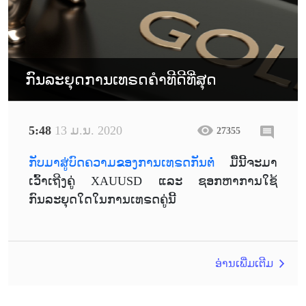
ກົນລະຍຸດການເທຣດຄຳທີດີທີ່ສຸດ
5:48
13 ມ.ນ. 2020
27355
ກັບມາສູ່ບົດຄວາມຂອງການເທຣດກັນຕໍ່
ມື້ນີ້ຈະມາ
ເວົ້າເຖີງຄູ່ XAUUSD ແລະ ຊອກຫາການໃຊ້
ກົນລະຍຸດໃດໃນການເທຣດຄູ່ນີ້
ອ່ານເພີ່ມເຕີມ