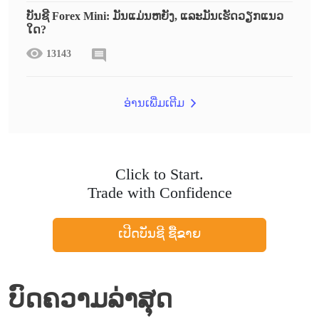
ບັນຊີ Forex Mini: ມັນແມ່ນຫຍັງ, ແລະມັນເຮັດວຽກແນວ
ໃດ?
13143
ອ່ານເພີ່ມເຕີມ
Click to Start.
Trade with Confidence
ເປີດບັນຊີ ຊື້ຂາຍ
ບົດຄວາມລ່າສຸດ