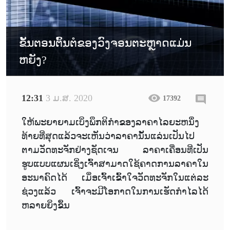
ຂັ້ນຕອນຕົ້ນຕໍຂອງວົງຈອນຕະຫຼາດແມ່ນ
ຫຍັງ?
12:31
3 ມ.ສ. 2020
17392
ໃຫ້ພະຍາຍາມເບິ່ງພຶກຕິກຳຂອງລາຄາໄລຍະຫນຶ່ງ
ທ້າຍທີ່ສຸດແລ້ວຈະເຫັນວ່າລາຄານັ້ນແລ່ນເປັນໄປ
ຕາມວັດທະຈັກຢ່າງຊັດເຈນ ລາຄາເຄື່ອນທີ່ເປັນ
ຮູບແບບແຜນເຊິ່ງເຈົ້າສາມາດໃຊ້ຄາດການລາຄາໃນ
ອະນາຄົດໄດ້ ເມຶ່ອເຈົ້າເຂົ້າໃຈວັດທະຈັກໃນແຕ່ລະ
ຊ່ວງແລ້ວ ເຈົ້າຈະມີໂອກາດໃນການເຮັດກຳໄລໄດ້
ຫລາຍຍິ່ງຂຶ້ນ