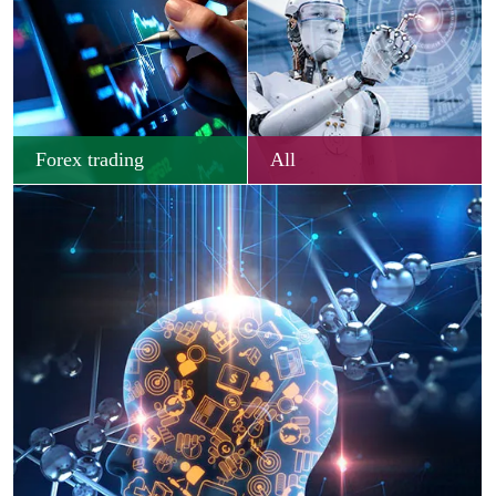
Forex trading
All