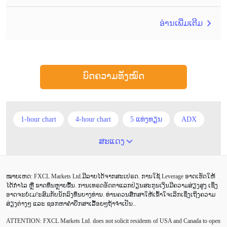
ອ່ານເພີ່ມເຕີມ
ບົດຄວາມທັງໝົດ
1-hour chart
4-hour chart
5 ແທ່ງທຽນ
ADX
ATR
AUD
Alexander Elder
Android
ສະແດງ
Average True Range
BoE
Brexit
Buy Limit
ໝາຍເຫດ: FXCL Markets Ltd.ມີລາຍໄດ້ຈາກສະເປຣດ. ການໃຊ້ Leverage ອາດເຮັດໃຫ້
Buy Stop
CAD
CHF
COVID-19
CPI
ໄດ້ກຳໄລ ຫຼື ຂາດທຶນຫຼາຍຂື້ນ. ການເທຣດອັດຕາແລກປ່ຽນສະກຸນເງິນມີຄວາມສ່ຽງສູງ ເຊິ່ງ
ອາດຈະບໍ່ເມ!ະສົມກັບນັກລົງທຶນບາງທ່ານ. ທ່ານຄວນສຶກສາໃຫ້ເຂົ້າໃຈເລິກເຊິ່ງເຖິງຄວາມ
Canadian dollar
Charles Dow
Cherry Blossom
ສ່ຽງຕ່າງໆ ແລະ ຊອກຫາຄຳປຶກສາເລື້ອຍໆຖ້າຈຳເປັນ..
ATTENTION:
FXCL Markets Ltd. does not solicit residents of USA and Canada to open
Chinese Yuan
Correlation Matrix
D1
DailyFX