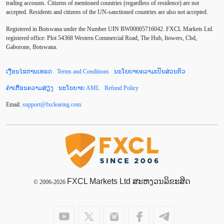
trading accounts. Citizens of mentioned countries (regardless of residence) are not
accepted. Residents and citizens of the UN-sanctioned countries are also not accepted.
Default mode network
Doji
EA
EA ເຊີງລຸກ
Registered in Botswana under the Number UIN BW00005716042. FXCL Markets Ltd.
ECB
ECN
EMA
EUR
EUR/AUD
registered office: Plot 54368 Western Commercial Road, The Hub, Itowers, Cbd,
Gaborone, Botswana.
EUR/USD
EURCHF
EURGBP
EURJPY
ເງື່ອນໄຂການເທຣດ
Terms and Conditions
ນະໂຍບາຍຄວາມເປັນສ່ວນຕົວ
EURUSD
European session
Expert Advisor
ຄຳເຕືອນຄວາມສ່ຽງ
ນະໂຍບາຍ AML
Refund Policy
Expert Advisors
FOMC
FXCL
FXStreet
Email:
support
@
fxclearing
.
com
Fed
Fibonacci
Forex Factory
Forex trading
ForexLive
GBP
GBP/JPY
GBP/USD
GDP
Great Britain pound
H1
H4
IB
IDR
Interbank
FXCL Markets Ltd ສະຫງວນລິຂະສິດ
Introducing Broker
© 2006-2026
Investing.com
Jack Schwager
John Murphy
LAK
Limit order
London session
M15