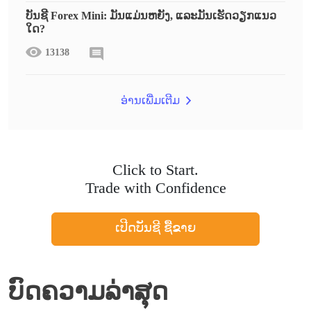
ບັນຊີ Forex Mini: ມັນແມ່ນຫຍັງ, ແລະມັນເຮັດວຽກແນວ
ໃດ?
13138
ອ່ານເພີ່ມເຕີມ
Click to Start.
Trade with Confidence
ເປີດບັນຊີ ຊື້ຂາຍ
ບົດຄວາມລ່າສຸດ