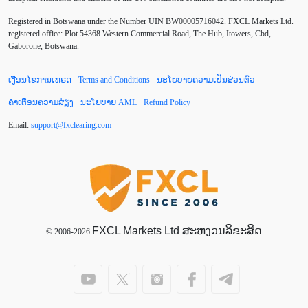
Default mode network
Doji
EA
EA ເຊີງລຸກ
Registered in Botswana under the Number UIN BW00005716042. FXCL Markets Ltd.
ECB
ECN
EMA
EUR
EUR/AUD
registered office: Plot 54368 Western Commercial Road, The Hub, Itowers, Cbd,
Gaborone, Botswana.
EUR/USD
EURCHF
EURGBP
EURJPY
ເງື່ອນໄຂການເທຣດ
Terms and Conditions
ນະໂຍບາຍຄວາມເປັນສ່ວນຕົວ
EURUSD
European session
Expert Advisor
ຄຳເຕືອນຄວາມສ່ຽງ
ນະໂຍບາຍ AML
Refund Policy
Expert Advisors
FOMC
FXCL
FXStreet
Email:
support
@
fxclearing
.
com
Fed
Fibonacci
Forex Factory
Forex trading
ForexLive
GBP
GBP/JPY
GBP/USD
GDP
Great Britain pound
H1
H4
IB
IDR
Interbank
FXCL Markets Ltd ສະຫງວນລິຂະສິດ
Introducing Broker
© 2006-2026
Investing.com
Jack Schwager
John Murphy
LAK
Limit order
London session
M15