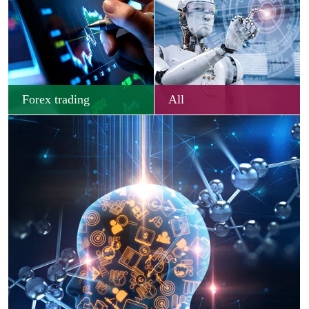
Forex trading
All