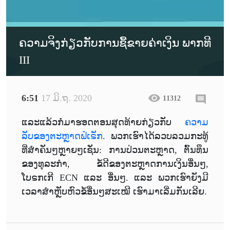
ຄວາມຈິງກ່ຽວກັບການຊື້ຂາຍຄ່າເງິນ ພາກທີ
III
6:51
17 ມິ.ຖ. 2020
11312
ແລະແລ້ວກໍ່ມາຮອດຕອນສຸດທ້າຍກ່ຽວກັບ
ຄວາມ
ລັບຂອງຕະຫຼາດຟໍເຣັກ
. ພວກເຮົາໄດ້ລວບລວມກະທູ້
ທີ່ສຳຄັນໆຫຼາຍໆເຊັ່ນ: ການປ່ວນຕະຫຼາດ, ຕົ້ນທຶນ
ຂອງທຸລະກຳ, ຂໍ້ດີຂອງຕະຫຼາດການເງິນອື່ນໆ,
ໂບຣກເກີ ECN ແລະ ອື່ນໆ. ແລະ ພວກເຮົາຍັງມີ
ເວລາສຳຫຼັບຫົວຂໍ້ອື່ນໆສະເໝີ ເຮົາມາເລີ່ມກັນເລີຍ.