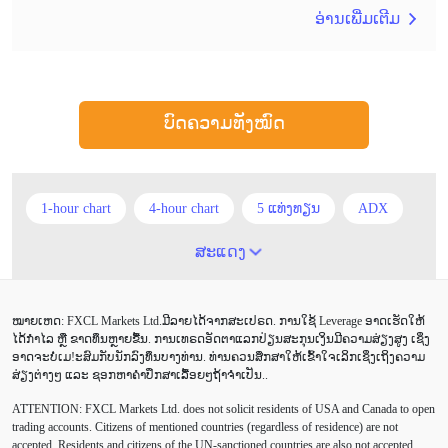
ອ່ານເພີ່ມເຕີມ
ບົດຄວາມທັງໝົດ
1-hour chart
4-hour chart
5 ແທ່ງທຽນ
ADX
ATR
AUD
Alexander Elder
Android
ສະແດງ
Average True Range
BoE
Brexit
Buy Limit
ໝາຍເຫດ: FXCL Markets Ltd.ມີລາຍໄດ້ຈາກສະເປຣດ. ການໃຊ້ Leverage ອາດເຮັດໃຫ້
Buy Stop
CAD
CHF
COVID-19
CPI
ໄດ້ກຳໄລ ຫຼື ຂາດທຶນຫຼາຍຂື້ນ. ການເທຣດອັດຕາແລກປ່ຽນສະກຸນເງິນມີຄວາມສ່ຽງສູງ ເຊິ່ງ
ອາດຈະບໍ່ເມ!ະສົມກັບນັກລົງທຶນບາງທ່ານ. ທ່ານຄວນສຶກສາໃຫ້ເຂົ້າໃຈເລິກເຊິ່ງເຖິງຄວາມ
Canadian dollar
Charles Dow
Cherry Blossom
ສ່ຽງຕ່າງໆ ແລະ ຊອກຫາຄຳປຶກສາເລື້ອຍໆຖ້າຈຳເປັນ..
ATTENTION:
FXCL Markets Ltd. does not solicit residents of USA and Canada to open
Chinese Yuan
Correlation Matrix
D1
DailyFX
trading accounts. Citizens of mentioned countries (regardless of residence) are not
accepted. Residents and citizens of the UN-sanctioned countries are also not accepted.