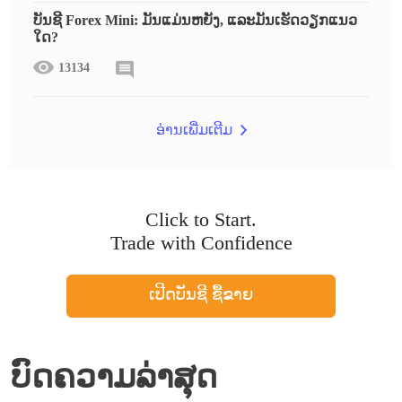
ບັນຊີ Forex Mini: ມັນແມ່ນຫຍັງ, ແລະມັນເຮັດວຽກແນວ
ໃດ?
13134
ອ່ານເພີ່ມເຕີມ
Click to Start.
Trade with Confidence
ເປີດບັນຊີ ຊື້ຂາຍ
ບົດຄວາມລ່າສຸດ