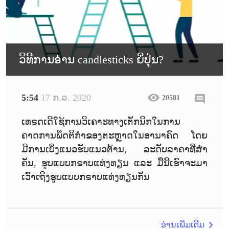
ວິທີການອ່ານ candlesticks ຍີ່ປຸ່ນ?
5:54
17 ກ.ລ. 2020
20581
ເທຣດເດີໃຊ້ການວິເຄາະທາງເຕັກນິກໃນການ
ຄາດການພຶດຕິກໍາຂອງຕະຫຼາດໃນອານາຄົດ ໂດຍ
ມີການເບິ່ງແນວຮັບແນວຕ້ານ, ລະດັບລາຄາທີ່ສໍາ
ຄັນ, ຮູບແບບກຣາບແທ່ງທຽນ ແລະ ມື້ນີ້ເຮົາຈະມາ
ເວົ້າເຖິງຮູບແບບກຣາບແທ່ງທຽນກັນ
ອ່ານເພີ່ມເຕີມ