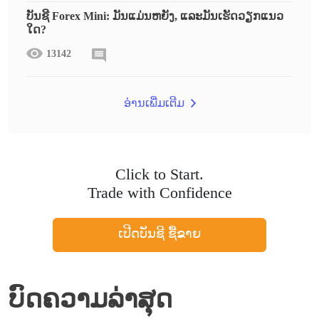
ບັນຊີ Forex Mini: ມັນແມ່ນຫຍັງ, ແລະມັນເຮັດວຽກແນວ
ໃດ?
13142
ອ່ານເພີ່ມເຕີມ
Click to Start.
Trade with Confidence
ເປີດບັນຊີ ຊື້ຂາຍ
ບົດຄວາມລ່າສຸດ