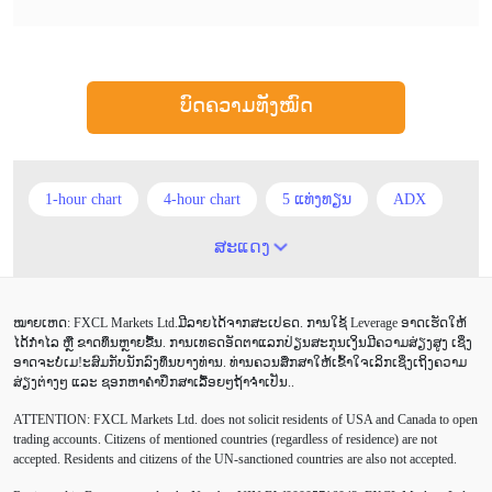
ບົດຄວາມທັງໝົດ
1-hour chart
4-hour chart
5 ແທ່ງທຽນ
ADX
ATR
AUD
Alexander Elder
Android
ສະແດງ
Average True Range
BoE
Brexit
Buy Limit
ໝາຍເຫດ: FXCL Markets Ltd.ມີລາຍໄດ້ຈາກສະເປຣດ. ການໃຊ້ Leverage ອາດເຮັດໃຫ້
Buy Stop
CAD
CHF
COVID-19
CPI
ໄດ້ກຳໄລ ຫຼື ຂາດທຶນຫຼາຍຂື້ນ. ການເທຣດອັດຕາແລກປ່ຽນສະກຸນເງິນມີຄວາມສ່ຽງສູງ ເຊິ່ງ
ອາດຈະບໍ່ເມ!ະສົມກັບນັກລົງທຶນບາງທ່ານ. ທ່ານຄວນສຶກສາໃຫ້ເຂົ້າໃຈເລິກເຊິ່ງເຖິງຄວາມ
Canadian dollar
Charles Dow
Cherry Blossom
ສ່ຽງຕ່າງໆ ແລະ ຊອກຫາຄຳປຶກສາເລື້ອຍໆຖ້າຈຳເປັນ..
ATTENTION:
FXCL Markets Ltd. does not solicit residents of USA and Canada to open
Chinese Yuan
Correlation Matrix
D1
DailyFX
trading accounts. Citizens of mentioned countries (regardless of residence) are not
accepted. Residents and citizens of the UN-sanctioned countries are also not accepted.
Default mode network
Doji
EA
EA ເຊີງລຸກ