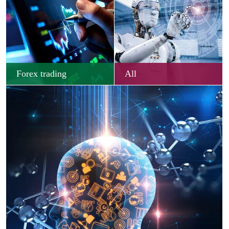
Forex trading
All