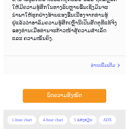
ໃຫ້ມີຄວາມຮູ້ສຶກໃນທາງລົບຫຼາຍຂື້ນເຊິ່ງມັນຈະ
ນຳພາໃຫ້ທຸກຢ່າງຮ້າຍແຮງຂື້ນເນື່ອງຈາກທ່ານຮູ້
ຢູ່ແລ້ວວ່າອາລົມຄວາມຮູ້ສຶກເຫຼົ່ານີ້ເປັນສັດຕູທີ່ແທ້ຈິງ
ຂອງທ່ານເມື່ອທ່ານຈະກ້າວໜ້າສູ້ຄວາມສຳເລັດ
ແລະ ຄວາມໝັ່ນຄົງ.
ອ່ານເພີ່ມເຕີມ
ບົດຄວາມທັງໝົດ
1-hour chart
4-hour chart
5 ແທ່ງທຽນ
ADX