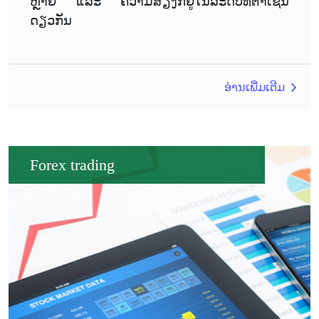
ຫຼາຍ ແລະ ຄວາມສ່ຽງກໍ່ຢູ່ໃນລະດັບທີ່ຕໍ່າເຊັ່ນ
ດຽວກັນ
ອ່ານເພີ່ມເຕີມ
Forex trading