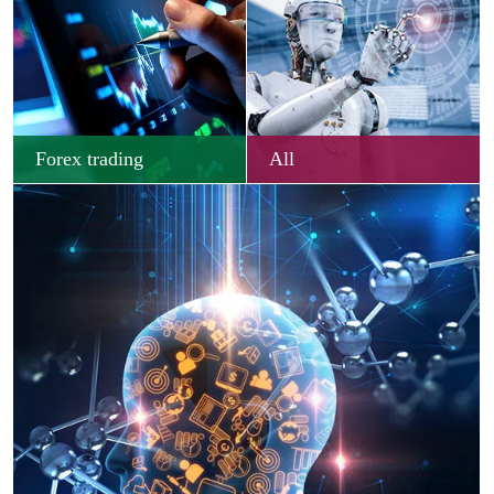
Forex trading
All