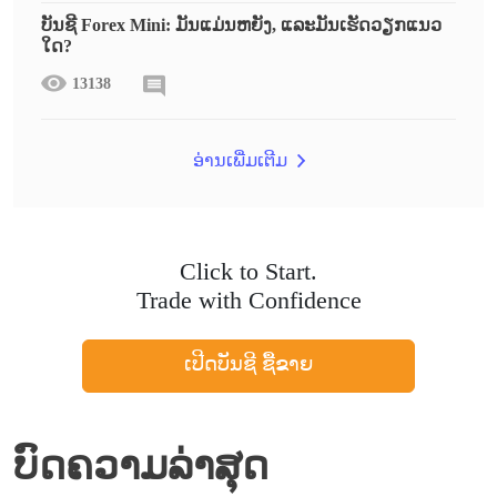
ບັນຊີ Forex Mini: ມັນແມ່ນຫຍັງ, ແລະມັນເຮັດວຽກແນວ
ໃດ?
13138
ອ່ານເພີ່ມເຕີມ
Click to Start.
Trade with Confidence
ເປີດບັນຊີ ຊື້ຂາຍ
ບົດຄວາມລ່າສຸດ