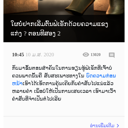
ໃຜບໍ່ຢາກເລີ່ມຕົ້ນຟໍເຣັກດ້ວຍຄວາມແຂງ
ແກ່ງ ? ຕອນທີສອງ 2
10:45
10 ມ.ສ. 2020
13020
ກັບມາຂັ້ນຕອນສຳຄັນໃນການຮຽນຮູ້ຟໍເຣັກທີ່ເຈົ້າບໍ່
ຄວນພາດນັ້ນຄື ສັບສະເພາະທາງໃນ
ບົດຄວາມກ່ອນ
ຫນ້າ
ເຮົາໄດ້ເຮັດການຄຸ້ນເຄີຍກັບຄຳສັບໄປແນ່ແລ້ວ
ຫລາຍຄຳ ເພຶ່ອບໍ່ໃຫ້ເປັນການເສຍເວລາ ເຮົາມາເວົ້າ
ຄຳສັບທີ່ຈຳເປັນຕໍ່ໄປເລີຍ
ອ່ານເພີ່ມເຕີມ