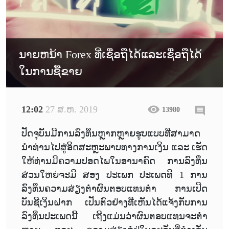
ນາຍຫນ້າ Forex ທີ່ເຊື່ອຖືໄດ້ແລະເຊື່ອຖືໄດ້
ໃນການຊື້ຂາຍ
12:02
27 ສ.ຫ. 2019
13980
ປັດຈຸບັນມີການລົງທຶນຫຼາກຫຼາຍຮູບແບບທີ່ສາມາດ
ນຳທ່ານໄປສູ່ອິດສະຫຼະພາບທາງການເງິນ ແລະ ເຮັດ
ໃຫ້ທ່ານມີຄວາມປອດໄພໃນອານາຄົດ ການລົງທຶນ
ສ່ວນໃຫຍ່ຈະມີ ສອງ ປະເພກ ປະເພດທີ 1 ການ
ລົງທຶນຄວາມສ່ຽງຕໍ່າຜົນຕອບແທນຕໍ່າ ການເປີດ
ບັນຊີເງິນຝາກ ເປັນຕົວຢ່າງທີ່ເຫັນໄດ້ແຈ້ງກັບການ
ລົງທຶນປະເພດນີ້ ເຖີງແມ່ນວ່າຜົນຕອບແທນຈະຕໍ່າ