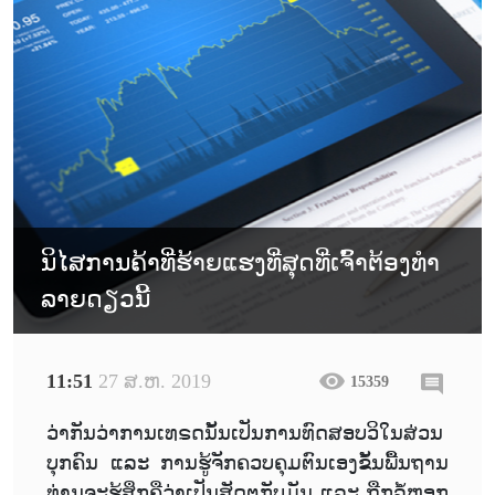
ນິໄສການຄ້າທີ່ຮ້າຍແຮງທີ່ສຸດທີ່ເຈົ້າຕ້ອງທໍາ
ລາຍດຽວນີ້
11:51
27 ສ.ຫ. 2019
15359
ວ່າກັນວ່າການເທຣດນັ້ນເປັນການທົດສອບວິໃນສ່ວນ
ບຸກຄົນ ແລະ ການຮູ້ຈັກຄວບຄຸມຕົນເອງຂັ້ນພື້ນຖານ
ທ່ານຈະຮູ້ສຶກຄືວ່າເປັນສັດຕູກັບມັນ ແລະ ຖືກລໍ້ຫຼອກ