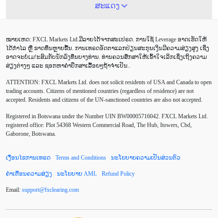
ATR
AUD
Alexander Elder
Android
ສະແດງ
Average True Range
BoE
Brexit
Buy Limit
ໝາຍເຫດ: FXCL Markets Ltd.ມີລາຍໄດ້ຈາກສະເປຣດ. ການໃຊ້ Leverage ອາດເຮັດໃຫ້
Buy Stop
CAD
CHF
COVID-19
CPI
ໄດ້ກຳໄລ ຫຼື ຂາດທຶນຫຼາຍຂື້ນ. ການເທຣດອັດຕາແລກປ່ຽນສະກຸນເງິນມີຄວາມສ່ຽງສູງ ເຊິ່ງ
ອາດຈະບໍ່ເມ!ະສົມກັບນັກລົງທຶນບາງທ່ານ. ທ່ານຄວນສຶກສາໃຫ້ເຂົ້າໃຈເລິກເຊິ່ງເຖິງຄວາມ
Canadian dollar
Charles Dow
Cherry Blossom
ສ່ຽງຕ່າງໆ ແລະ ຊອກຫາຄຳປຶກສາເລື້ອຍໆຖ້າຈຳເປັນ..
ATTENTION:
FXCL Markets Ltd. does not solicit residents of USA and Canada to open
Chinese Yuan
Correlation Matrix
D1
DailyFX
trading accounts. Citizens of mentioned countries (regardless of residence) are not
accepted. Residents and citizens of the UN-sanctioned countries are also not accepted.
Default mode network
Doji
EA
EA ເຊີງລຸກ
Registered in Botswana under the Number UIN BW00005716042. FXCL Markets Ltd.
ECB
ECN
EMA
EUR
EUR/AUD
registered office: Plot 54368 Western Commercial Road, The Hub, Itowers, Cbd,
Gaborone, Botswana.
EUR/USD
EURCHF
EURGBP
EURJPY
ເງື່ອນໄຂການເທຣດ
Terms and Conditions
ນະໂຍບາຍຄວາມເປັນສ່ວນຕົວ
EURUSD
European session
Expert Advisor
ຄຳເຕືອນຄວາມສ່ຽງ
ນະໂຍບາຍ AML
Refund Policy
Expert Advisors
FOMC
FXCL
FXStreet
Email:
support
@
fxclearing
.
com
Fed
Fibonacci
Forex Factory
Forex trading