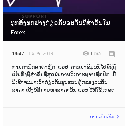
ທຸກສິ່ງທຸກຢ່າງກ່ຽວກັບລະດັບທີ່ສໍາຄັນໃນ
Forex
18:47
11 ພ.ຈ. 2019
18625
ການກຳນົດລາຄາຫຼັກ ແລະ ການນຳຂໍ້ມູນນີ້ໄປໃຊ້ຖື
ເປັນສີ່ງທີ່ສຳຄັນທີ່ສຸດໃນການວິເຄາະທາງເທັກນິກ ມື້
ນີ້ເຮົາຈະມາເວົ້າກ່ຽວກັບຮູບແບບຫຼັກຂອງລະດັບ
ລາຄາ ເບີ່ງວິທີການຫາລາຄານັ້ນ ແລະ ວີທີໃຊ້ເທຣດ
ອ່ານເພີ່ມເຕີມ