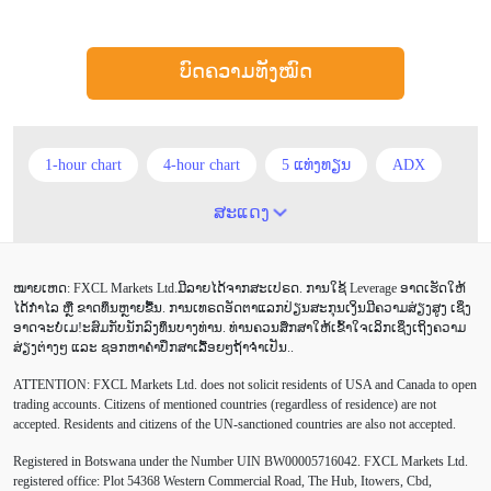
ບົດຄວາມທັງໝົດ
1-hour chart
4-hour chart
5 ແທ່ງທຽນ
ADX
ATR
AUD
Alexander Elder
Android
ສະແດງ
Average True Range
BoE
Brexit
Buy Limit
ໝາຍເຫດ: FXCL Markets Ltd.ມີລາຍໄດ້ຈາກສະເປຣດ. ການໃຊ້ Leverage ອາດເຮັດໃຫ້
Buy Stop
CAD
CHF
COVID-19
CPI
ໄດ້ກຳໄລ ຫຼື ຂາດທຶນຫຼາຍຂື້ນ. ການເທຣດອັດຕາແລກປ່ຽນສະກຸນເງິນມີຄວາມສ່ຽງສູງ ເຊິ່ງ
ອາດຈະບໍ່ເມ!ະສົມກັບນັກລົງທຶນບາງທ່ານ. ທ່ານຄວນສຶກສາໃຫ້ເຂົ້າໃຈເລິກເຊິ່ງເຖິງຄວາມ
Canadian dollar
Charles Dow
Cherry Blossom
ສ່ຽງຕ່າງໆ ແລະ ຊອກຫາຄຳປຶກສາເລື້ອຍໆຖ້າຈຳເປັນ..
ATTENTION:
FXCL Markets Ltd. does not solicit residents of USA and Canada to open
Chinese Yuan
Correlation Matrix
D1
DailyFX
trading accounts. Citizens of mentioned countries (regardless of residence) are not
accepted. Residents and citizens of the UN-sanctioned countries are also not accepted.
Default mode network
Doji
EA
EA ເຊີງລຸກ
Registered in Botswana under the Number UIN BW00005716042. FXCL Markets Ltd.
ECB
ECN
EMA
EUR
EUR/AUD
registered office: Plot 54368 Western Commercial Road, The Hub, Itowers, Cbd,