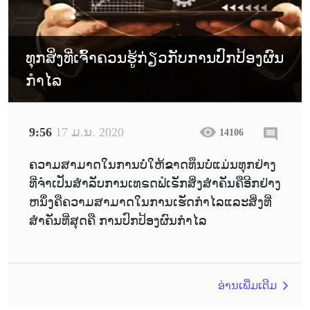
ທຸກສິ່ງທີ່ເຈົ້າຄວນຮູ້ກ່ຽວກັບການປົກປ້ອງຜົນ
ກຳໄລ
9:56
17 ມ.ນ. 2020
14106
ຄວາມສາມາດໃນການບໍ່ໃຫ້ຂາດທຶນບໍ່ແມ່ນທຸກຢ່າງ
ທີ່ຈຳເປັນສຳລັບການເທຣດຟໍເຣັກສິ່ງສຳຄັນຄືອີກຢ່າງ
ຫນຶ່ງຄືຄວາມສາມາດໃນການເຮັດກຳໄລແລະສິ່ງທີ່
ສຳຄັນທີ່ສຸດຄື ການປົກປ້ອງຜົນກຳໄລ
ອ່ານເພີ່ມເຕີມ