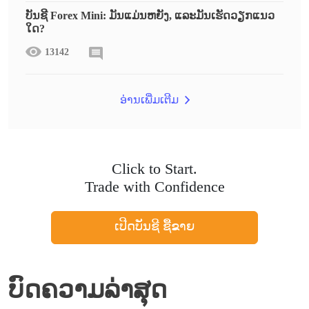
ບັນຊີ Forex Mini: ມັນແມ່ນຫຍັງ, ແລະມັນເຮັດວຽກແນວ
ໃດ?
13142
ອ່ານເພີ່ມເຕີມ
Click to Start.
Trade with Confidence
ເປີດບັນຊີ ຊື້ຂາຍ
ບົດຄວາມລ່າສຸດ