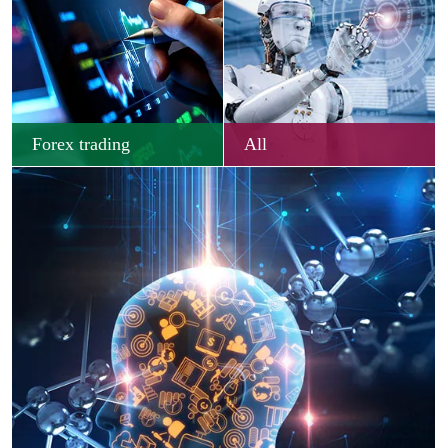
Forex trading
All