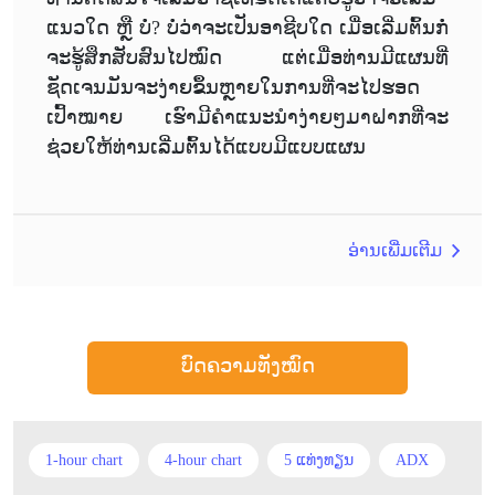
ແນວໃດ ຫຼື ບໍ່? ບໍ່ວ່າຈະເປັນອາຊີບໃດ ເມື່ອເລີ່ມຕົ້ນກໍ່
ຈະຮູ້ສຶກສັບສົນໄປໝົດ ແຕ່ເມື່ອທ່ານມີແຜນທີ່
ຊັດເຈນມັນຈະງ່າຍຂຶ້ນຫຼາຍໃນການທີ່ຈະໄປຮອດ
ເປົ້າໝາຍ ເຮົາມີຄຳແນະນຳງ່າຍໆມາຝາກທີ່ຈະ
ຊ່ວຍໃຫ້ທ່ານເລີ່ມຕົ້ນໄດ້ແບບມີແບບແຜນ
ອ່ານເພີ່ມເຕີມ
ບົດຄວາມທັງໝົດ
1-hour chart
4-hour chart
5 ແທ່ງທຽນ
ADX