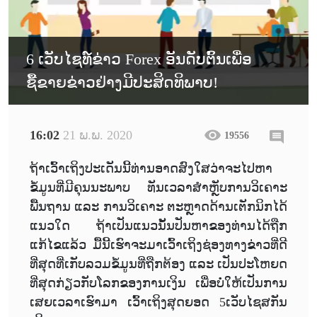
6 ເວັບໄຊທ໌ຂ່າວ Forex ອັນດັບຕົ້ນເພື່ອ
ຊື້ຂາຍຂ່າວຢ່າງມີປະສິດທິພາບ!
16:02
21 ພ.ພ. 2020
19556
ຖ້າເວົ້າເຖິງປະເດັນນີ້ທ່ານອາດສົງໃສວ່າຈະໄປຫາ
ຂໍ້ມູນທີ່ມີຄຸນນະພາບ ທັນເວລາສຳຫຼັບການວິເຄາະ
ພື້ນຖານ ແລະ ການວິເຄາະ ຕະຫຼາດດ້ານເຕັກນິກໄດ້
ແນວໃດ ຖ້າເປັນແນວນັ້ນປັນຫາຂອງທ່ານໄດ້ຖືກ
ແກ້ໄຂແລ້ວ ມື້ນີ້ເຮົາຈະມາເວົ້າເຖິງຊ່ອງທາງຂ່າວທີ່ດີ
ທີ່ສຸດທີ່ເກັບລວມຂໍ້ມູນທີ່ຖືກຕ້ອງ ແລະ ເປັນປະໂຫຍດ
ທີ່ສຸດກ່ຽວກັບໂລກຂອງການເງິນ ເພື່ອບໍ່ໃຫ້ເປັນການ
ເສຍເວລາເຮົາມາ ເວົ້າເຖິງສຸດຍອດ 5ເວັບໄຊສກັນ