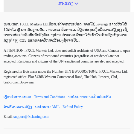
ATR
AUD
Alexander Elder
Android
ສະແດງ
Average True Range
BoE
Brexit
Buy Limit
ໝາຍເຫດ: FXCL Markets Ltd.ມີລາຍໄດ້ຈາກສະເປຣດ. ການໃຊ້ Leverage ອາດເຮັດໃຫ້
Buy Stop
CAD
CHF
COVID-19
CPI
ໄດ້ກຳໄລ ຫຼື ຂາດທຶນຫຼາຍຂື້ນ. ການເທຣດອັດຕາແລກປ່ຽນສະກຸນເງິນມີຄວາມສ່ຽງສູງ ເຊິ່ງ
ອາດຈະບໍ່ເມ!ະສົມກັບນັກລົງທຶນບາງທ່ານ. ທ່ານຄວນສຶກສາໃຫ້ເຂົ້າໃຈເລິກເຊິ່ງເຖິງຄວາມ
Canadian dollar
Charles Dow
Cherry Blossom
ສ່ຽງຕ່າງໆ ແລະ ຊອກຫາຄຳປຶກສາເລື້ອຍໆຖ້າຈຳເປັນ..
ATTENTION:
FXCL Markets Ltd. does not solicit residents of USA and Canada to open
Chinese Yuan
Correlation Matrix
D1
DailyFX
trading accounts. Citizens of mentioned countries (regardless of residence) are not
accepted. Residents and citizens of the UN-sanctioned countries are also not accepted.
Default mode network
Doji
EA
EA ເຊີງລຸກ
Registered in Botswana under the Number UIN BW00005716042. FXCL Markets Ltd.
ECB
ECN
EMA
EUR
EUR/AUD
registered office: Plot 54368 Western Commercial Road, The Hub, Itowers, Cbd,
Gaborone, Botswana.
EUR/USD
EURCHF
EURGBP
EURJPY
ເງື່ອນໄຂການເທຣດ
Terms and Conditions
ນະໂຍບາຍຄວາມເປັນສ່ວນຕົວ
EURUSD
European session
Expert Advisor
ຄຳເຕືອນຄວາມສ່ຽງ
ນະໂຍບາຍ AML
Refund Policy
Expert Advisors
FOMC
FXCL
FXStreet
Email:
support
@
fxclearing
.
com
Fed
Fibonacci
Forex Factory
Forex trading