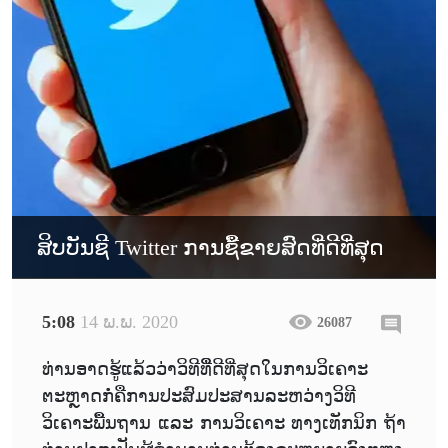
ສິບບັນຊີ Twitter ການຊື້ຂາຍສົດທີ່ດີທີ່ສຸດ
5:08
14 ພ.ພ. 2020
26087
ທ່ານອາດຮູ້ແລ້ວວ່າວິທີທິື່ດີທີ່ສຸດໃນການວິເຄາະ
ຕະຫຼາດກໍ່ຄືການປະສົມປະສານລະຫວ່າງວິທີ
ວິເຄາະພື້ນຖານ ແລະ ການວິເຄາະ ທາງເທັກນິກ ຖ້າ