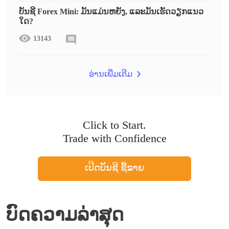
ບັນຊີ Forex Mini: ມັນແມ່ນຫຍັງ, ແລະມັນເຮັດວຽກແນວ
ໃດ?
13143
ອ່ານເພີ່ມເຕີມ
Click to Start.
Trade with Confidence
ເປີດບັນຊີ ຊື້ຂາຍ
ບົດຄວາມລ່າສຸດ