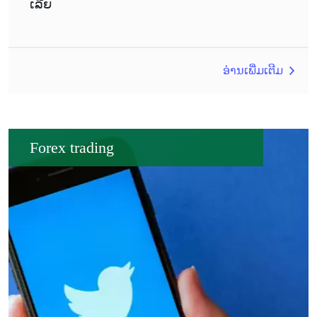
ເລີຍ
ອ່ານເພີ່ມເຕີມ
Forex trading