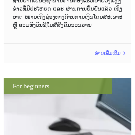
ທ່ານຢາກເປັນຜູ້ຊຳນານທ່ານຕ້ອງຂະຫຍາຍວົງແຫຼງ
ຂ່າວທີ່ມີປະໂຫຍດ ແລະ ຜ່ານການຢືນຢັນແລ້ວ ເຊິ່ງ
ອາດ ໝາຍເຖິງຊ່ອງທາງດ້ານການເງິນໂດຍສະເພາະ
ຫຼື ລວມທັງບັນຊີໃນສື່ສັງຄົມອອນລາຍ
ອ່ານເພີ່ມເຕີມ
For beginners