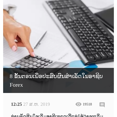
8 ຂັ້ນຕອນເພື່ອປະສົບຜົນສຳເລັດໃນອາຊີບ
Forex
12:25
27 ສ.ຫ. 2019
19518
ທ່ານຕັດສິນໃຈເລີ່ມອາຊີເທຣດເດີ້ແຕ່ບໍ່ຮູ້ວ່າຈະເລີ່ມ