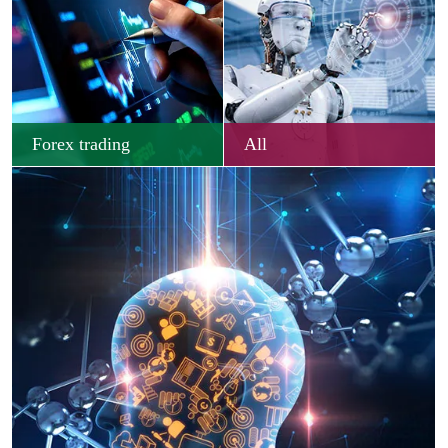
Forex trading
All