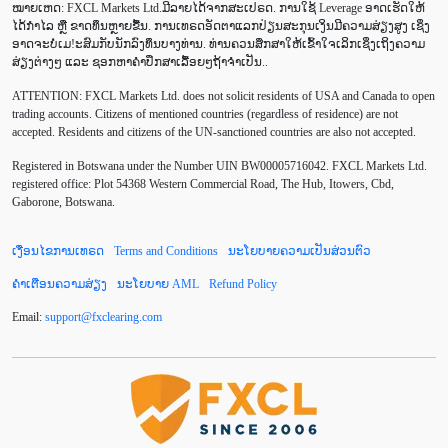
ໝາຍເຫດ: FXCL Markets Ltd.ມີລາຍໄດ້ຈາກສະເປຣດ. ການໃຊ້ Leverage ອາດເຮັດໃຫ້
Buy Stop
CAD
CHF
COVID-19
CPI
ໄດ້ກຳໄລ ຫຼື ຂາດທຶນຫຼາຍຂື້ນ. ການເທຣດອັດຕາແລກປ່ຽນສະກຸນເງິນມີຄວາມສ່ຽງສູງ ເຊິ່ງ
ອາດຈະບໍ່ເມ!ະສົມກັບນັກລົງທຶນບາງທ່ານ. ທ່ານຄວນສຶກສາໃຫ້ເຂົ້າໃຈເລິກເຊິ່ງເຖິງຄວາມ
Canadian dollar
Charles Dow
Cherry Blossom
ສ່ຽງຕ່າງໆ ແລະ ຊອກຫາຄຳປຶກສາເລື້ອຍໆຖ້າຈຳເປັນ..
ATTENTION:
FXCL Markets Ltd. does not solicit residents of USA and Canada to open
Chinese Yuan
Correlation Matrix
D1
DailyFX
trading accounts. Citizens of mentioned countries (regardless of residence) are not
accepted. Residents and citizens of the UN-sanctioned countries are also not accepted.
Default mode network
Doji
EA
EA ເຊີງລຸກ
Registered in Botswana under the Number UIN BW00005716042. FXCL Markets Ltd.
ECB
ECN
EMA
EUR
EUR/AUD
registered office: Plot 54368 Western Commercial Road, The Hub, Itowers, Cbd,
Gaborone, Botswana.
EUR/USD
EURCHF
EURGBP
EURJPY
ເງື່ອນໄຂການເທຣດ
Terms and Conditions
ນະໂຍບາຍຄວາມເປັນສ່ວນຕົວ
EURUSD
European session
Expert Advisor
ຄຳເຕືອນຄວາມສ່ຽງ
ນະໂຍບາຍ AML
Refund Policy
Expert Advisors
FOMC
FXCL
FXStreet
Email:
support
@
fxclearing
.
com
Fed
Fibonacci
Forex Factory
Forex trading
ForexLive
GBP
GBP/JPY
GBP/USD
GDP
Great Britain pound
H1
H4
IB