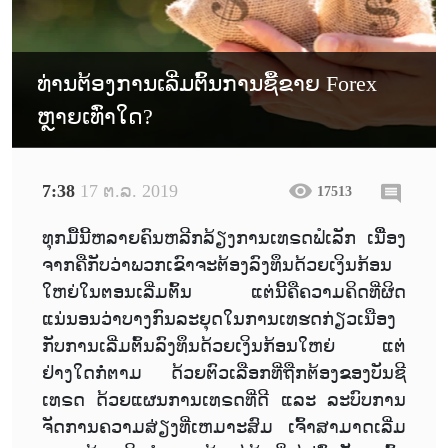
ທ່ານຕ້ອງການເລີ່ມຕົ້ນການຊື້ຂາຍ Forex
ຫຼາຍເທົ່າໃດ?
7:38
17 ຕ.ລ. 2019
17513
ທຸກມື້ນີ້ຫລາຍຄົນຫລີກລ້ຽງການເທຣດຟໍເລັກ ເນື່ືອງ
ຈາກຄືກັບວ່າພວກເຂົາຈະຕ້ອງລົງທຶນດ້ວຍເງິນກ້ອນ
ໃຫຍ່ໃນຕອນເລີ່ມຕົ້ນ ແຕ່ນີ້ຄືຄວາມຄິດທີ່ຜິດ
ແນ່ນອນວ່າບາງກົນລະຍຸດໃນການເທຮດກ່ຽວເນືອງ
ກັບການເລີ່ມຕົ້ນລົງທຶນດ້ວຍເງິນກ້ອນໃຫຍ່ ແຕ່
ຢ່າງໃດກໍ່ຕາມ ດ້ວຍຕົວເລືອກທີ່ຖືກຕ້ອງຂອງບັນຊີ
ເທຣດ ດ້ວຍແຜນການເທຣດທີ່ດີ ແລະ ລະບົບການ
ຈັດການຄວາມສ່ຽງທີ່ເຫມາະສົມ ເຈົ້າສາມາດເລີ່ມ