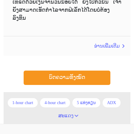
ເທຣດດ້ວຍເງິນຈຳນວນນ້ອຍໄດ້ ຍິ່ງໄປກົ່ວນັ້ນ ເຈົ້າ
ຍັງສາມາດເຮັດກຳໄລຈາກຟໍເລັກໄດ້ໂດຍບໍ່ຕ້ອງ
ລົງທຶນ
ອ່ານເພີ່ມເຕີມ
ບົດຄວາມທັງໝົດ
1-hour chart
4-hour chart
5 ແທ່ງທຽນ
ADX
ATR
AUD
Alexander Elder
Android
ສະແດງ
Average True Range
BoE
Brexit
Buy Limit