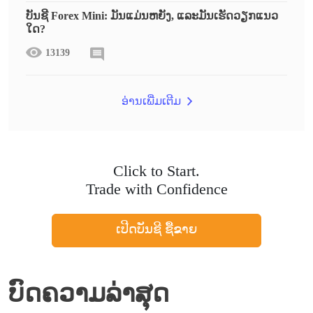
ບັນຊີ Forex Mini: ມັນແມ່ນຫຍັງ, ແລະມັນເຮັດວຽກແນວ
ໃດ?
13139
ອ່ານເພີ່ມເຕີມ
Click to Start.
Trade with Confidence
ເປີດບັນຊີ ຊື້ຂາຍ
ບົດຄວາມລ່າສຸດ