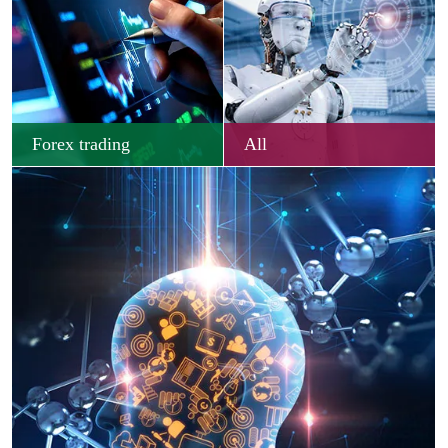
Forex trading
All