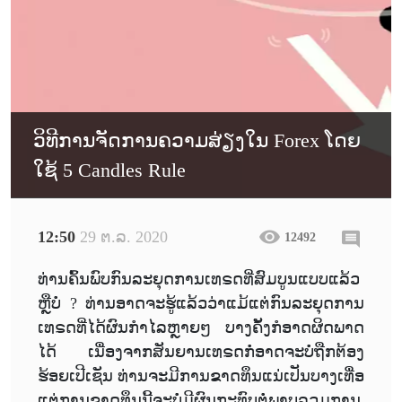
ວິທີການຈັດການຄວາມສ່ຽງໃນ Forex ໂດຍ
ໃຊ້ 5 Candles Rule
12:50
29 ຕ.ລ. 2020
12492
ທ່ານຄົ້ນພົບກົນລະຍຸດການເທຣດທີ່ສົມບູນແບບແລ້ວ
ຫຼືບໍ່ ? ທ່ານອາດຈະຮູ້ແລ້ວວ່າແມ້ແຕ່ກົນລະຍຸດການ
ເທຣດທີ່ໄດ້ຜົນກຳໄລຫຼາຍໆ ບາງຄັ້ງກໍອາດຜິດພາດ
ໄດ້ ເນື່ອງຈາກສັນຍານເທຣດກໍ່ອາດຈະບໍ່ຖືກຕ້ອງ
ຮ້ອຍເປີເຊັນ ທ່ານຈະມີການຂາດທຶນແນ່ເປັນບາງເທື່ອ
ແຕ່ການຂາດທຶນນີ້ຈະບໍ່ມີຜົນກະທົບຕໍ່ພາບລວມການ