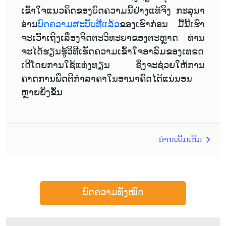
ເຂົ້າໃຈແນວຄິດຂອງບົດຄວາມນີ້ຢ່າງແທ້ຈິງ ກະລຸນາ
ອ່ານ
ບົດຄວາມສະບັບທີ່ແລ້ວ
ຂອງເຮົາກ່ອນ ມື້ນີ້ເຮົາ
ຈະເວົ້າເຖິງເລື່ອງຈິດຕະວິທະຍາຂອງຕະຫຼາດ ທ່ານ
ຈະໄດ້ຮຽນຮູ້ວິທີເຮັດຄວາມເຂົ້າໃຈອາລົມຂອງເທຣດ
ເດີໂດຍການໃຊ້ແທ່ງທຽນ ຊຶ່ງຈະຊ່ວຍໃຫ້ການ
ຄາດການພຶດຕິກຳລາຄາໃນອານາຄົດໄດ້ແນ່ນອນ
ຫຼາຍຍິ່ງຂຶ້ນ
ອ່ານເພີ່ມເຕີມ
ບົດຄວາມທັງໝົດ