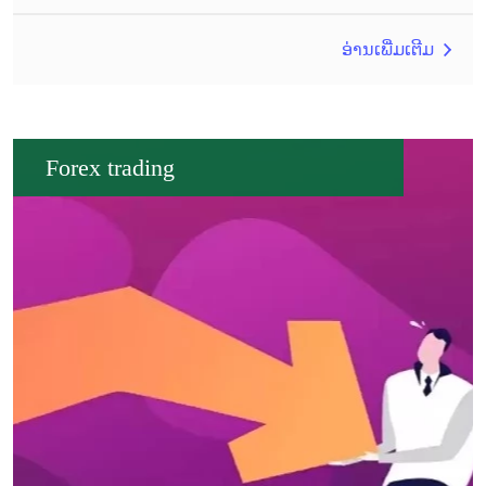
ອ່ານເພີ່ມເຕີມ
Forex trading