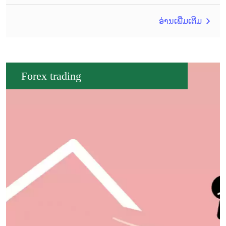
ອ່ານເພີ່ມເຕີມ
Forex trading