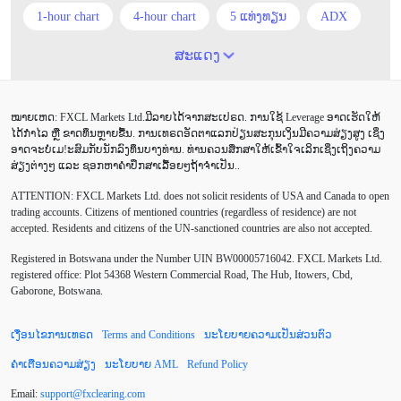
1-hour chart
4-hour chart
5 ແທ່ງທຽນ
ADX
ATR
AUD
Alexander Elder
Android
ສະແດງ
Average True Range
BoE
Brexit
Buy Limit
ໝາຍເຫດ: FXCL Markets Ltd.ມີລາຍໄດ້ຈາກສະເປຣດ. ການໃຊ້ Leverage ອາດເຮັດໃຫ້
Buy Stop
CAD
CHF
COVID-19
CPI
ໄດ້ກຳໄລ ຫຼື ຂາດທຶນຫຼາຍຂື້ນ. ການເທຣດອັດຕາແລກປ່ຽນສະກຸນເງິນມີຄວາມສ່ຽງສູງ ເຊິ່ງ
ອາດຈະບໍ່ເມ!ະສົມກັບນັກລົງທຶນບາງທ່ານ. ທ່ານຄວນສຶກສາໃຫ້ເຂົ້າໃຈເລິກເຊິ່ງເຖິງຄວາມ
Canadian dollar
Charles Dow
Cherry Blossom
ສ່ຽງຕ່າງໆ ແລະ ຊອກຫາຄຳປຶກສາເລື້ອຍໆຖ້າຈຳເປັນ..
ATTENTION:
FXCL Markets Ltd. does not solicit residents of USA and Canada to open
Chinese Yuan
Correlation Matrix
D1
DailyFX
trading accounts. Citizens of mentioned countries (regardless of residence) are not
accepted. Residents and citizens of the UN-sanctioned countries are also not accepted.
Default mode network
Doji
EA
EA ເຊີງລຸກ
Registered in Botswana under the Number UIN BW00005716042. FXCL Markets Ltd.
ECB
ECN
EMA
EUR
EUR/AUD
registered office: Plot 54368 Western Commercial Road, The Hub, Itowers, Cbd,
Gaborone, Botswana.
EUR/USD
EURCHF
EURGBP
EURJPY
ເງື່ອນໄຂການເທຣດ
Terms and Conditions
ນະໂຍບາຍຄວາມເປັນສ່ວນຕົວ
EURUSD
European session
Expert Advisor
ຄຳເຕືອນຄວາມສ່ຽງ
ນະໂຍບາຍ AML
Refund Policy
Expert Advisors
FOMC
FXCL
FXStreet
Email:
support
@
fxclearing
.
com