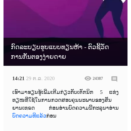
ກົດລະບຽບຮູບແບບທຽນຫ້າ - ຕົວຊີ້ວັດ
ການກັ່ນຕອງງ່າຍດາຍ
14:21
29 ຕ.ລ. 2020
24387
ເຮົາມາຮຽນຮູ້ເພີ່ມເຕີມກ່ຽວກັບເຕັກນິກ 5 ແທ່ງ
ທຽໜທີ່ໃຊ້ໃນການກວດສອບຄຸນນະພາບຂອງສັນ
ຍານເທຣດ ກ່ອນອ່ານບົດຄວາມນີ້ກະລຸນາອ່ານ
ບົດຄວາມທີແລ້ວ
ກ່ອນ