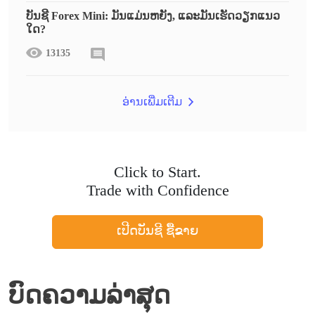
ບັນຊີ Forex Mini: ມັນແມ່ນຫຍັງ, ແລະມັນເຮັດວຽກແນວ
ໃດ?
13135
ອ່ານເພີ່ມເຕີມ
Click to Start.
Trade with Confidence
ເປີດບັນຊີ ຊື້ຂາຍ
ບົດຄວາມລ່າສຸດ