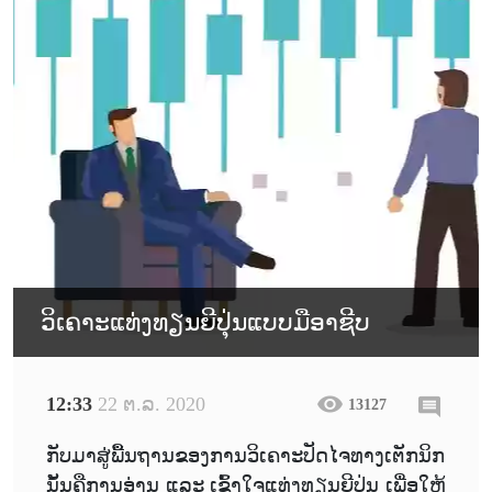
ວິເຄາະແທ່ງທຽນຍີປຸ່ນແບບມືອາຊີບ
12:33
22 ຕ.ລ. 2020
13127
ກັບມາສູ່ພື້ນຖານຂອງການວິເຄາະປັດໄຈທາງເຕັກນິກ
ນັ້ນຄືການອ່ານ ແລະ ເຂົ້າໃຈແທ່ງທຽນຍີປຸ່ນ ເພື່ອໃຫ້