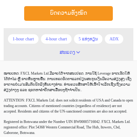
ບົດຄວາມທັງໝົດ
1-hour chart
4-hour chart
5 ແທ່ງທຽນ
ADX
ATR
AUD
Alexander Elder
Android
ສະແດງ
Average True Range
BoE
Brexit
Buy Limit
ໝາຍເຫດ: FXCL Markets Ltd.ມີລາຍໄດ້ຈາກສະເປຣດ. ການໃຊ້ Leverage ອາດເຮັດໃຫ້
Buy Stop
CAD
CHF
COVID-19
CPI
ໄດ້ກຳໄລ ຫຼື ຂາດທຶນຫຼາຍຂື້ນ. ການເທຣດອັດຕາແລກປ່ຽນສະກຸນເງິນມີຄວາມສ່ຽງສູງ ເຊິ່ງ
ອາດຈະບໍ່ເມ!ະສົມກັບນັກລົງທຶນບາງທ່ານ. ທ່ານຄວນສຶກສາໃຫ້ເຂົ້າໃຈເລິກເຊິ່ງເຖິງຄວາມ
Canadian dollar
Charles Dow
Cherry Blossom
ສ່ຽງຕ່າງໆ ແລະ ຊອກຫາຄຳປຶກສາເລື້ອຍໆຖ້າຈຳເປັນ..
ATTENTION:
FXCL Markets Ltd. does not solicit residents of USA and Canada to open
Chinese Yuan
Correlation Matrix
D1
DailyFX
trading accounts. Citizens of mentioned countries (regardless of residence) are not
accepted. Residents and citizens of the UN-sanctioned countries are also not accepted.
Default mode network
Doji
EA
EA ເຊີງລຸກ
Registered in Botswana under the Number UIN BW00005716042. FXCL Markets Ltd.
ECB
ECN
EMA
EUR
EUR/AUD
registered office: Plot 54368 Western Commercial Road, The Hub, Itowers, Cbd,
Gaborone, Botswana.