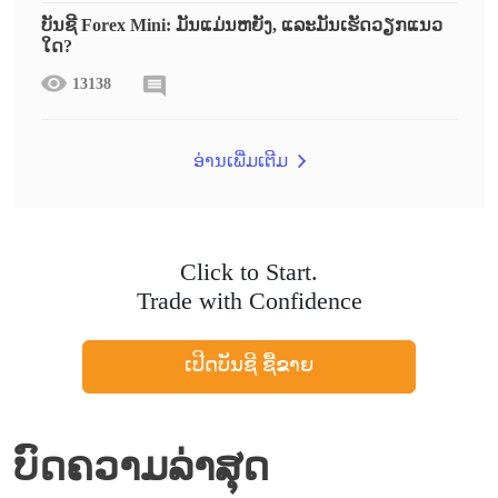
ບັນຊີ Forex Mini: ມັນແມ່ນຫຍັງ, ແລະມັນເຮັດວຽກແນວ
ໃດ?
13138
ອ່ານເພີ່ມເຕີມ
Click to Start.
Trade with Confidence
ເປີດບັນຊີ ຊື້ຂາຍ
ບົດຄວາມລ່າສຸດ