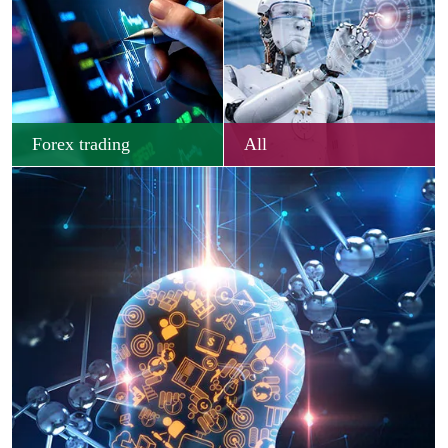
Forex trading
All