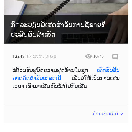
ກົດລະບຽບພິເສດສໍາລັບການຊື້ຂາຍທີ່
ປະສົບຜົນສໍາເລັດ
12:37
17 ສ.ຫ. 2020
10745
ຂໍຕ້ອນຮັບສູ່ບົດຄວາມສຸດທ້າຍໃນຊຸດ
ເຄັດລັບທີ່ບໍ່
ຄາດຄິດສຳລັບເທຣດເດີ
ເພື່ອບໍ່ໃຫ້ເປັນການເສຍ
ເວລາ ເຮົາມາເລີ່ມຫົວຂໍ້ຕໍ່ໄປກັນເລີຍ
ອ່ານເພີ່ມເຕີມ