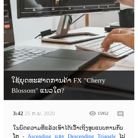
ໃຊ້ຍຸດທະສາດການຄ້າ FX "Cherry
Blossom" ແນວໃດ?
3:42
25 ກ.ຍ. 2020
15952
ໃນບົດຄວາມທີ່ແລ້ວເຮົາໄດ້ເວົ້້າເຖິງຮູບແບບການກັບ
ໂຕ -
Ascending และ Descending Triangle
ໄປ