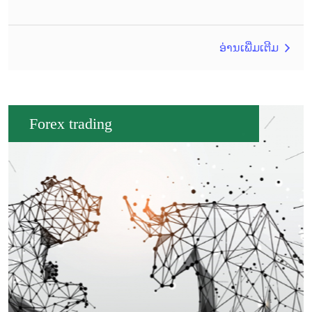
ອ່ານເພີ່ມເຕີມ
Forex trading