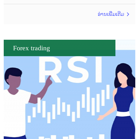
ອ່ານເພີ່ມເຕີມ
Forex trading