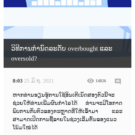
ວິທີການກໍານົດລະດັບ overbought ແລະ
oversold?
8:03
25 ມິ.ຖ. 2021
14826
ຫາກທ່ານຮຽນຮູ້ການໃຊ້ອິນເຕີເນັດສອງຕົວນີ້ຈະ
ຊ່ວຍໃຫ້ທ່ານເພີ່ມຜົນກຳໄລໄດ້ ທ່ານຈະມີໂອກາດ
ພົບການກັບຕົວຂອງຕະຫຼາດທີ່ໃຫ້ເຂົ້າມາ ແລະ
ສາມາດເປີດການຊື້ຂາຍໃນຊ່ວງເລີ່ມຕົ້ນຂອງແນວ
ໂນ້ມໃໝ່ໄດ້