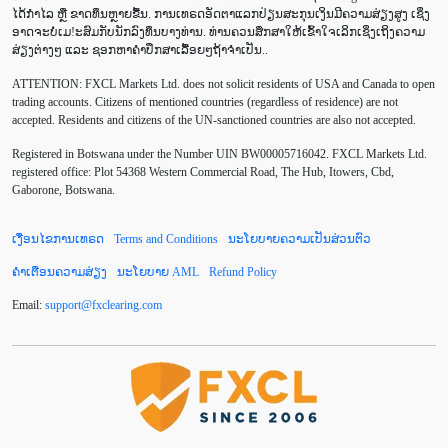
Buy Stop
CAD
CHF
COVID-19
CPI
ໄດ້ກຳໄລ ຫຼື ຂາດທຶນຫຼາຍຂື້ນ. ການເທຣດອັດຕາແລກປ່ຽນສະກຸນເງິນມີຄວາມສ່ຽງສູງ ເຊິ່ງ
ອາດຈະບໍ່ເມ!ະສົມກັບນັກລົງທຶນບາງທ່ານ. ທ່ານຄວນສຶກສາໃຫ້ເຂົ້າໃຈເລິກເຊິ່ງເຖິງຄວາມ
Canadian dollar
Charles Dow
Cherry Blossom
ສ່ຽງຕ່າງໆ ແລະ ຊອກຫາຄຳປຶກສາເລື້ອຍໆຖ້າຈຳເປັນ..
ATTENTION:
FXCL Markets Ltd. does not solicit residents of USA and Canada to open
Chinese Yuan
Correlation Matrix
D1
DailyFX
trading accounts. Citizens of mentioned countries (regardless of residence) are not
accepted. Residents and citizens of the UN-sanctioned countries are also not accepted.
Default mode network
Doji
EA
EA ເຊີງລຸກ
Registered in Botswana under the Number UIN BW00005716042. FXCL Markets Ltd.
ECB
ECN
EMA
EUR
EUR/AUD
registered office: Plot 54368 Western Commercial Road, The Hub, Itowers, Cbd,
Gaborone, Botswana.
EUR/USD
EURCHF
EURGBP
EURJPY
ເງື່ອນໄຂການເທຣດ
Terms and Conditions
ນະໂຍບາຍຄວາມເປັນສ່ວນຕົວ
EURUSD
European session
Expert Advisor
ຄຳເຕືອນຄວາມສ່ຽງ
ນະໂຍບາຍ AML
Refund Policy
Expert Advisors
FOMC
FXCL
FXStreet
Email:
support
@
fxclearing
.
com
Fed
Fibonacci
Forex Factory
Forex trading
ForexLive
GBP
GBP/JPY
GBP/USD
GDP
Great Britain pound
H1
H4
IB