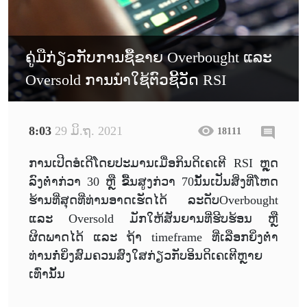
ຄູ່ມືກ່ຽວກັບການຊື້ຂາຍ Overbought ແລະ
Oversold ການນໍາໃຊ້ຕົວຊີ້ວັດ RSI
8:03
29 ມິ.ຖ. 2021
18111
ການເປີດອໍເດີໂດຍປະມານເມື່ອກິນດິເຄເຕີ RSI ຫຼຸດ
ລົງຕ່ຳກ່ວາ 30 ຫຼື ຂື້ນສູງກ່ວາ 70ນັ້ນເປັນສິ່ງທີ່ໂຫດ
ຮ້ານທີ່ສຸດທີ່ທ່ານອາດເຮັດໄດ້ ລະດັບOverbought
ແລະ Oversold ມັກໃຫ້ສັນຍານທີ່ຮີບຮ້ອນ ຫຼື
ຜິດພາດໄດ້ ແລະ ຖ້າ timeframe ທີ່ເລືອກຍິ່ງຕ່ຳ
ທ່ານກໍ່ຍິ່ງສົມຄວນສົງໃສກ່ຽວກັບອິນດິເຄເຕີຫຼາຍ
ເທົ່ານັ້ນ