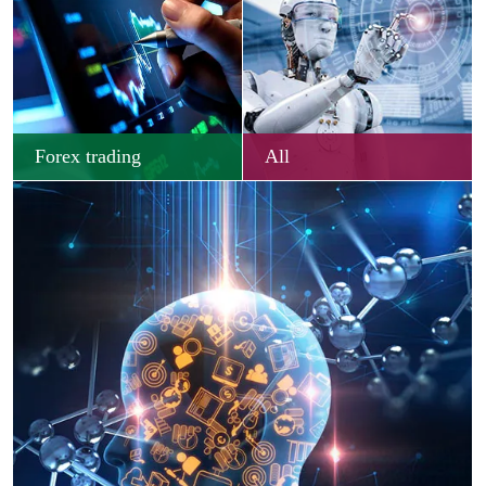
Forex trading
All