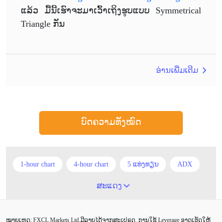
ແລ້ວ ມື້ນີ້ເຮົາຈະມາເວົ້າເຖິງຮູບແບບ Symmetrical
Triangle ກັນ
ອ່ານເພີ່ມເຕີມ
ບົດຄວາມທັງໝົດ
1-hour chart
4-hour chart
5 ແທ່ງທຽນ
ADX
ATR
AUD
Alexander Elder
Android
ສະແດງ
Average True Range
BoE
Brexit
Buy Limit
ໝາຍເຫດ: FXCL Markets Ltd.ມີລາຍໄດ້ຈາກສະເປຣດ. ການໃຊ້ Leverage ອາດເຮັດໃຫ້