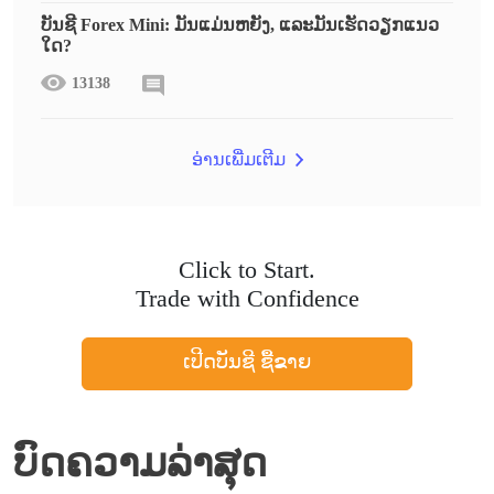
ບັນຊີ Forex Mini: ມັນແມ່ນຫຍັງ, ແລະມັນເຮັດວຽກແນວ
ໃດ?
13138
ອ່ານເພີ່ມເຕີມ
Click to Start.
Trade with Confidence
ເປີດບັນຊີ ຊື້ຂາຍ
ບົດຄວາມລ່າສຸດ