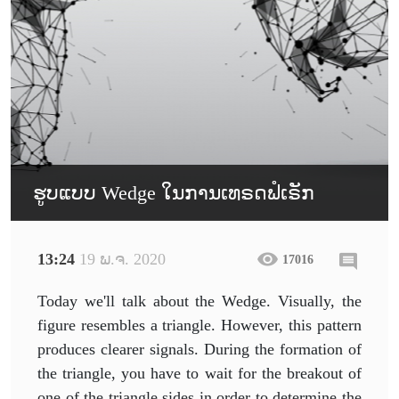
ຮູບແບບ Wedge ໃນການເທຣດຟໍເຣັກ
13:24
19 ພ.ຈ. 2020
17016
Today we'll talk about the Wedge. Visually, the
figure resembles a triangle. However, this pattern
produces clearer signals. During the formation of
the triangle, you have to wait for the breakout of
one of the triangle sides in order to determine the