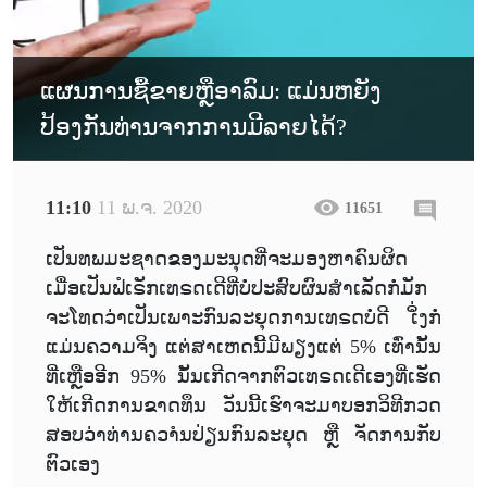
ແຜນການຊື້ຂາຍຫຼືອາລົມ: ແມ່ນຫຍັງ
ປ້ອງກັນທ່ານຈາກການມີລາຍໄດ້?
11:10
11 ພ.ຈ. 2020
11651
ເປັນທພມະຊາດຂອງມະນຸດທີ່ຈະມອງຫາຄົນຜິດ
ເມື່ອເປັນຟໍເຣັກເທຣດເດີທີ່ບໍ່ປະສົບຜົນສຳເລັດກໍ່ມັກ
ຈະໂທດວ່າເປັນເພາະກົນລະຍຸດການເທຣດບໍ່ດີ ເໍິ່ງກໍ່
ແມ່ນຄວາມຈິງ ແຕ່ສາເຫດນີ້ມີພຽງແຕ່ 5% ເທົ່ານັ້ນ
ທີ່ເຫຼືອອີກ 95% ນັ້ນເກີດຈາກຕົວເທຣດເດີເອງທີ່ເຮັດ
ໃຫ້ເກີດການຂາດທຶນ ວັນນີ້ເຮົາຈະມາບອກວິທີກວດ
ສອບວ່າທ່ານຄວາໍນປ່ຽນກົນລະຍຸດ ຫຼື ຈັດການກັບ
ຕົວເອງ