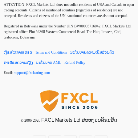
ATTENTION:
FXCL Markets Ltd. does not solicit residents of USA and Canada to open
Chinese Yuan
Correlation Matrix
D1
DailyFX
trading accounts. Citizens of mentioned countries (regardless of residence) are not
accepted. Residents and citizens of the UN-sanctioned countries are also not accepted.
Default mode network
Doji
EA
EA ເຊີງລຸກ
Registered in Botswana under the Number UIN BW00005716042. FXCL Markets Ltd.
ECB
ECN
EMA
EUR
EUR/AUD
registered office: Plot 54368 Western Commercial Road, The Hub, Itowers, Cbd,
Gaborone, Botswana.
EUR/USD
EURCHF
EURGBP
EURJPY
ເງື່ອນໄຂການເທຣດ
Terms and Conditions
ນະໂຍບາຍຄວາມເປັນສ່ວນຕົວ
EURUSD
European session
Expert Advisor
ຄຳເຕືອນຄວາມສ່ຽງ
ນະໂຍບາຍ AML
Refund Policy
Expert Advisors
FOMC
FXCL
FXStreet
Email:
support
@
fxclearing
.
com
Fed
Fibonacci
Forex Factory
Forex trading
ForexLive
GBP
GBP/JPY
GBP/USD
GDP
Great Britain pound
H1
H4
IB
IDR
Interbank
FXCL Markets Ltd ສະຫງວນລິຂະສິດ
Introducing Broker
© 2006-2026
Investing.com
Jack Schwager
John Murphy