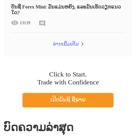
ບັນຊີ Forex Mini: ມັນແມ່ນຫຍັງ, ແລະມັນເຮັດວຽກແນວ
ໃດ?
13139
ອ່ານເພີ່ມເຕີມ
Click to Start.
Trade with Confidence
ເປີດບັນຊີ ຊື້ຂາຍ
ບົດຄວາມລ່າສຸດ