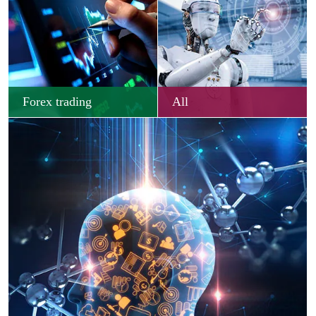
Forex trading
All