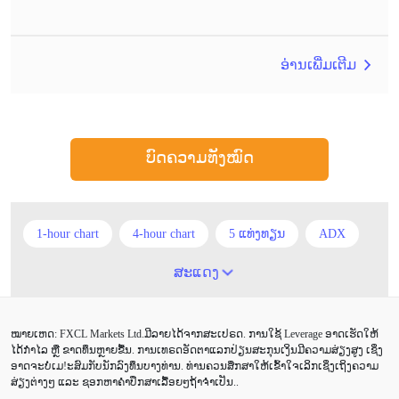
ອ່ານເພີ່ມເຕີມ
ບົດຄວາມທັງໝົດ
1-hour chart
4-hour chart
5 ແທ່ງທຽນ
ADX
ATR
AUD
Alexander Elder
Android
ສະແດງ
Average True Range
BoE
Brexit
Buy Limit
ໝາຍເຫດ: FXCL Markets Ltd.ມີລາຍໄດ້ຈາກສະເປຣດ. ການໃຊ້ Leverage ອາດເຮັດໃຫ້
Buy Stop
CAD
CHF
COVID-19
CPI
ໄດ້ກຳໄລ ຫຼື ຂາດທຶນຫຼາຍຂື້ນ. ການເທຣດອັດຕາແລກປ່ຽນສະກຸນເງິນມີຄວາມສ່ຽງສູງ ເຊິ່ງ
ອາດຈະບໍ່ເມ!ະສົມກັບນັກລົງທຶນບາງທ່ານ. ທ່ານຄວນສຶກສາໃຫ້ເຂົ້າໃຈເລິກເຊິ່ງເຖິງຄວາມ
Canadian dollar
Charles Dow
Cherry Blossom
ສ່ຽງຕ່າງໆ ແລະ ຊອກຫາຄຳປຶກສາເລື້ອຍໆຖ້າຈຳເປັນ..