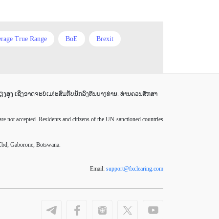
Expert Advisors
FOMC
rage True Range
BoE
Brexit
FXCL
FXStreet
Fed
y Blossom
Chinese Yuan
Fibonacci
Forex Factory
CN
EMA
EUR
EUR/AUD
Forex trading
ForexLive
ສູງ ເຊິ່ງອາດຈະບໍ່ເມ!ະສົມກັບນັກລົງທຶນບາງທ່ານ. ທ່ານຄວນສຶກສາ
rt Advisors
FOMC
FXCL
FXStreet
GBP
GBP/JPY
DP
Great Britain pound
H1
H4
re not accepted. Residents and citizens of the UN-sanctioned countries
GBP/USD
GDP
Limit order
London session
M15
Great Britain pound
H1
Cbd, Gaborone, Botswana.
taquotes
Metatrader 4
Micro Cent
H4
IB
IDR
Email:
support
@
fxclearing
.
com
RBA
RSI
Interbank
Introducing Broker
ຂາຂຶ້ນ
Stop Loss
Stop Out
Stop loss
Investing.com
Jack Schwager