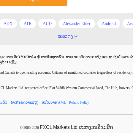
ADX
ATR
AUD
Alexander Elder
Android
Ave
COVID-19
CPI
Canadian dollar
Charles Dow
Cherr
ສະແດງ
fault mode network
Doji
EA
EA ເຊີງລຸກ
ECB
E
e ອາດເຮັດໃຫ້ໄດ້ກຳໄລ ຫຼື ຂາດທຶນຫຼາຍຂື້ນ. ການເທຣດອັດຕາແລກປ່ຽນສະກຸນເງິນມີຄວາມສ່ຽງ
RJPY
EURUSD
European session
Expert Advisor
Expe
ໆຖ້າຈຳເປັນ..
 trading
ForexLive
GBP
GBP/JPY
GBP/USD
G
 Canada to open trading accounts. Citizens of mentioned countries (regardless of residence) a
er
Investing.com
Jack Schwager
John Murphy
LAK
Markets Ltd. registered office: Plot 54368 Western Commercial Road, The Hub, Itowers, 
gin Call
Meta Trader 4
MetaTrader 4
MetaTrader4
Me
ນຕົວ
ຄຳເຕືອນຄວາມສ່ຽງ
ນະໂຍບາຍ AML
Refund Policy
Nonfarm Payrolls
OCO
OHLC
OS
PAMM
PPI
dex
Scalping
Sell Stop
Spike
Spike ขาลง
Spike 
FXCL Markets Ltd ສະຫງວນລິຂະສິດ
© 2006-2026