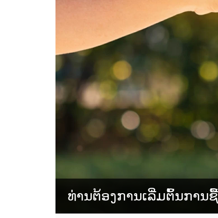
ທ່ານຕ້ອງການເລີ່ມຕົ້ນການຊື