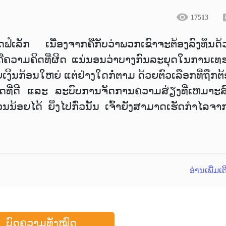
17513
ຟໍເລັກ ເນື່ືອງຈາກຄືກັບວ່າພວກເຂົາຈະຕ້ອງລົງທຶນດ້
ນີ້ຄືຄວາມຄິດທີ່ຜິດ ແນ່ນອນວ່າບາງກົນລະຍຸດໃນການເທ
ຍເງິນກ້ອນໃຫຍ່ ແຕ່ຢ່າງໃດກໍ່ຕາມ ດ້ວຍຕົວເລືອກທີ່ຖືກຕ
ທີ່ດີ ແລະ ລະບົບການຈັດການຄວາມສ່ຽງທີ່ເຫມາະສ
ນນ້ອຍໄດ້ ຍິ່ງໄປກົ່ວນັ້ນ ເຈົ້າຍັງສາມາດເຮັດກຳໄລຈາກ
ອ່ານເພີ່ມເ
ບົດຄວາມທັງໝົດ