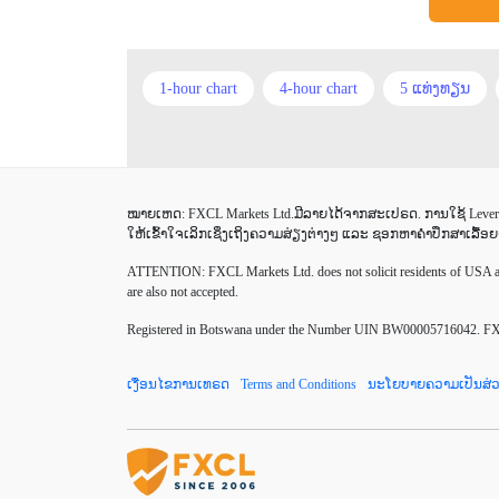
1-hour chart
4-hour chart
5 ແທ່ງທຽນ
Buy Limit
Buy Stop
CAD
CHF
Correlation Matrix
D1
DailyFX
De
ໝາຍເຫດ: FXCL Markets Ltd.ມີລາຍໄດ້ຈາກສະເປຣດ. ການໃຊ້ Leverag
EUR/USD
EURCHF
EURGBP
EU
ໃຫ້ເຂົ້າໃຈເລິກເຊິ່ງເຖິງຄວາມສ່ຽງຕ່າງໆ ແລະ ຊອກຫາຄຳປຶກສາເລື້ອຍ
Fed
Fibonacci
Forex Factory
Forex
ATTENTION:
FXCL Markets Ltd. does not solicit residents of USA and
are also not accepted.
IB
IDR
Interbank
Introducing Brok
Registered in Botswana under the Number UIN BW00005716042. FXCL 
M30
MA 200
MAM
MT4
Mar
ເງື່ອນໄຂການເທຣດ
Terms and Conditions
ນະໂຍບາຍຄວາມເປັນສ່ວ
Mini
Myfxbook
Non-Farm Payrolls
RSI Overbought/Oversold
Relative Strength In