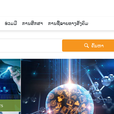
ຮ່ວມມື
ການສຶກສາ
ການຊື້ຂາຍທາງສັງຄົມ
ຄົ້ນຫາ
rs