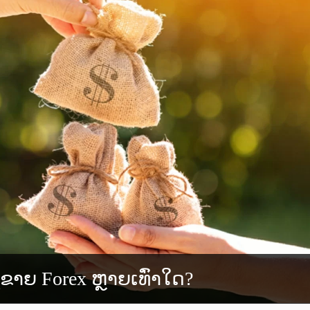
້ຂາຍ Forex ຫຼາຍເທົ່າໃດ?