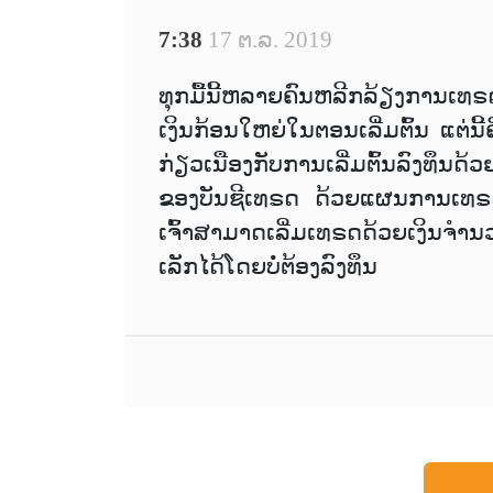
7:38
17 ຕ.ລ. 2019
ທຸກມື້ນີ້ຫລາຍຄົນຫລີກລ້ຽງການເທຣດ
ເງິນກ້ອນໃຫຍ່ໃນຕອນເລີ່ມຕົ້ນ ແຕ່
ກ່ຽວເນືອງກັບການເລີ່ມຕົ້ນລົງທຶນດ້ວ
ຂອງບັນຊີເທຣດ ດ້ວຍແຜນການເທຣດ
ເຈົ້າສາມາດເລີ່ມເທຣດດ້ວຍເງິນຈຳນວ
ເລັກໄດ້ໂດຍບໍ່ຕ້ອງລົງທຶນ