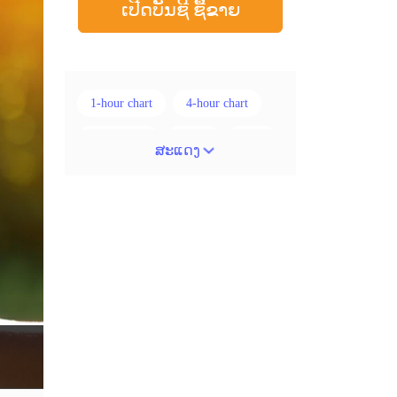
ເປີດບັນຊີ ຊື້ຂາຍ
1-hour chart
4-hour chart
5 ແທ່ງທຽນ
ADX
ATR
ສະແດງ
AUD
Alexander Elder
Android
Average True Range
BoE
Brexit
Buy Limit
Buy Stop
CAD
CHF
COVID-19
CPI
Canadian dollar
Charles Dow
Cherry Blossom