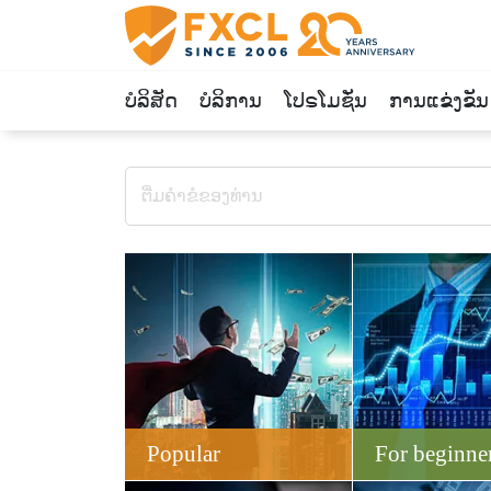
ບໍລິສັດ
ບໍລິການ
ໂປຣໂມຊັ່ນ
ການແຂ່ງຂັນ
Popular
For beginne