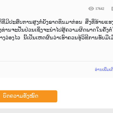
17642
ີທີ່ມີປະສົບການສູງກໍ່ຍັງຂາດທຶນມາກ່ອນ ສິ່ງທີ່ຮ້າຍແຮ
ທ່ານຈະປັ່ນປ່ວນເຊິ່ງຈະນຳໄປສູ້ຄວາມຜິດພາດໃນຄັ້ງຕໍ່
ງວ່ອງໄວ ນີ້ເປັນເຫດຜົນວ່າເຮົາຄວນຮູ້ວິທີການຮັບມືເມ
ອ່ານເພີ່ມເ
ບົດຄວາມທັງໝົດ