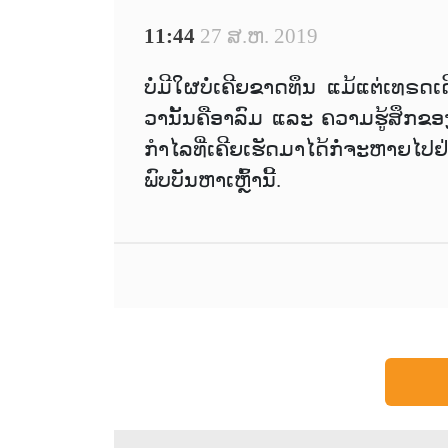
11:44
27 ສ.ຫ. 2019
ບໍ່ມີໃຜບໍ່ເຄີຍຂາດທຶນ ແມ້ແຕ່ເທຣດເດ
ວານັ້ນຄືອາລົມ ແລະ ຄວາມຮູ້ສຶກຂອງ
ກຳໄລທີ່ເຄີຍເຮັດມາໄດ້ກໍ່ຈະຫາຍໄປຢ່າ
ພົບບັນຫາເຫຼົ້ານີ້.