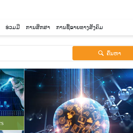
ຮ່ວມມື
ການສຶກສາ
ການຊື້ຂາຍທາງສັງຄົມ
ຄົ້ນຫາ
rs