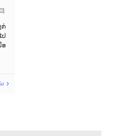
Chinese Yuan
Correlation Matrix
D1
ງກ່
ໄປ
DailyFX
ື່ອ
Default mode network
Doji
EA
EA ເຊີງລຸກ
ECB
ECN
EMA
EUR
ຕີມ
EUR/AUD
EUR/USD
EURCHF
EURGBP
EURJPY
EURUSD
European session
Expert Advisor