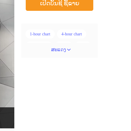
ເປີດບັນຊີ ຊື້ຂາຍ
1-hour chart
4-hour chart
5 ແທ່ງທຽນ
ADX
ATR
ສະແດງ
AUD
Alexander Elder
Android
Average True Range
BoE
Brexit
Buy Limit
Buy Stop
CAD
CHF
COVID-19
CPI
Canadian dollar
Charles Dow
Cherry Blossom