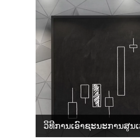
ວິທີການເອົາຊະນະການສູນ