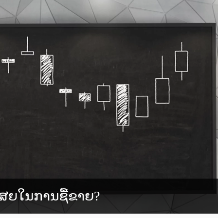
ເສຍໃນການຊື້ຂາຍ?