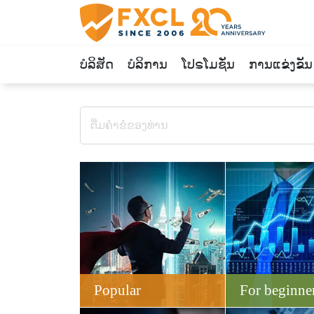
ບໍລິສັດ
ບໍລິການ
ໂປຣໂມຊັ່ນ
ການແຂ່ງຂັນ
Popular
For beginne