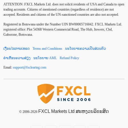
ATTENTION:
FXCL Markets Ltd. does not solicit residents of USA and Canada to open
Chinese Yuan
Correlation Matrix
D1
DailyFX
trading accounts. Citizens of mentioned countries (regardless of residence) are not
accepted. Residents and citizens of the UN-sanctioned countries are also not accepted.
Default mode network
Doji
EA
EA ເຊີງລຸກ
Registered in Botswana under the Number UIN BW00005716042. FXCL Markets Ltd.
ECB
ECN
EMA
EUR
EUR/AUD
registered office: Plot 54368 Western Commercial Road, The Hub, Itowers, Cbd,
Gaborone, Botswana.
EUR/USD
EURCHF
EURGBP
EURJPY
ເງື່ອນໄຂການເທຣດ
Terms and Conditions
ນະໂຍບາຍຄວາມເປັນສ່ວນຕົວ
EURUSD
European session
Expert Advisor
ຄຳເຕືອນຄວາມສ່ຽງ
ນະໂຍບາຍ AML
Refund Policy
Expert Advisors
FOMC
FXCL
FXStreet
Email:
support
@
fxclearing
.
com
Fed
Fibonacci
Forex Factory
Forex trading
ForexLive
GBP
GBP/JPY
GBP/USD
GDP
Great Britain pound
H1
H4
IB
IDR
Interbank
FXCL Markets Ltd ສະຫງວນລິຂະສິດ
Introducing Broker
© 2006-2026
Investing.com
Jack Schwager
John Murphy