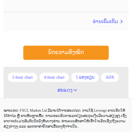
ອ່ານເພີ່ມເຕີມ
ບົດຄວາມທັງໝົດ
1-hour chart
4-hour chart
5 ແທ່ງທຽນ
ADX
ATR
AUD
Alexander Elder
Android
ສະແດງ
Average True Range
BoE
Brexit
Buy Limit
ໝາຍເຫດ: FXCL Markets Ltd.ມີລາຍໄດ້ຈາກສະເປຣດ. ການໃຊ້ Leverage ອາດເຮັດໃຫ້
Buy Stop
CAD
CHF
COVID-19
CPI
ໄດ້ກຳໄລ ຫຼື ຂາດທຶນຫຼາຍຂື້ນ. ການເທຣດອັດຕາແລກປ່ຽນສະກຸນເງິນມີຄວາມສ່ຽງສູງ ເຊິ່ງ
ອາດຈະບໍ່ເມ!ະສົມກັບນັກລົງທຶນບາງທ່ານ. ທ່ານຄວນສຶກສາໃຫ້ເຂົ້າໃຈເລິກເຊິ່ງເຖິງຄວາມ
Canadian dollar
Charles Dow
Cherry Blossom
ສ່ຽງຕ່າງໆ ແລະ ຊອກຫາຄຳປຶກສາເລື້ອຍໆຖ້າຈຳເປັນ..