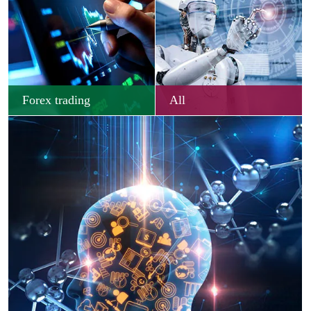
Forex trading
All