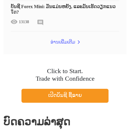
ບັນຊີ Forex Mini: ມັນແມ່ນຫຍັງ, ແລະມັນເຮັດວຽກແນວ
ໃດ?
13138
ອ່ານເພີ່ມເຕີມ
Click to Start.
Trade with Confidence
ເປີດບັນຊີ ຊື້ຂາຍ
ບົດຄວາມລ່າສຸດ