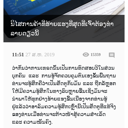
ນິໄສການຄ້າທີ່ຮ້າຍແຮງທີ່ສຸດທີ່ເຈົ້າຕ້ອງທໍາ
ລາຍດຽວນີ້
11:51
27 ສ.ຫ. 2019
15359
ວ່າກັນວ່າການເທຣດນັ້ນເປັນການທົດສອບວິໃນສ່ວນ
ບຸກຄົນ ແລະ ການຮູ້ຈັກຄວບຄຸມຕົນເອງຂັ້ນພື້ນຖານ
ທ່ານຈະຮູ້ສຶກຄືວ່າເປັນສັດຕູກັບມັນ ແລະ ຖືກລໍ້ຫຼອກ
ໃຫ້ມີຄວາມຮູ້ສຶກໃນທາງລົບຫຼາຍຂື້ນເຊິ່ງມັນຈະ
ນຳພາໃຫ້ທຸກຢ່າງຮ້າຍແຮງຂື້ນເນື່ອງຈາກທ່ານຮູ້
ຢູ່ແລ້ວວ່າອາລົມຄວາມຮູ້ສຶກເຫຼົ່ານີ້ເປັນສັດຕູທີ່ແທ້ຈິງ
ຂອງທ່ານເມື່ອທ່ານຈະກ້າວໜ້າສູ້ຄວາມສຳເລັດ
ແລະ ຄວາມໝັ່ນຄົງ.