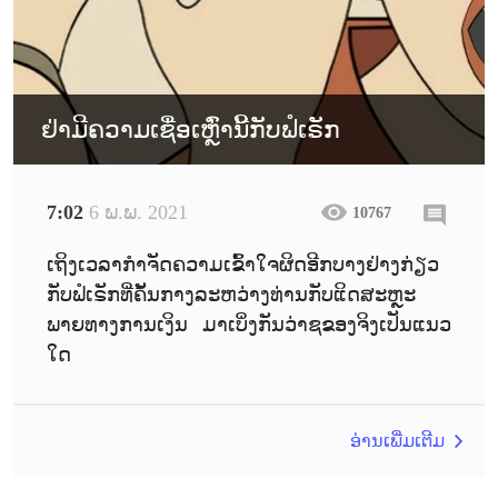
ຢ່າມີຄວາມເຊື່ອເຫຼົ່ານີ້ກັບຟໍເຣັກ
7:02
6 ພ.ພ. 2021
10767
ເຖິງເວລາກຳຈັດຄວາມເຂົ້າໃຈຜິດອີກບາງຢ່າງກ່ຽວ
ກັບຟໍເຣັກທີ່ຄັ້ນກາງລະຫວ່າງທ່ານກັບແິດສະຫຼະ
ພາຍທາງການເງິນ ມາເບິ່ງກັນວ່າຊຂອງຈິງເປັນແນວ
ໃດ
ອ່ານເພີ່ມເຕີມ