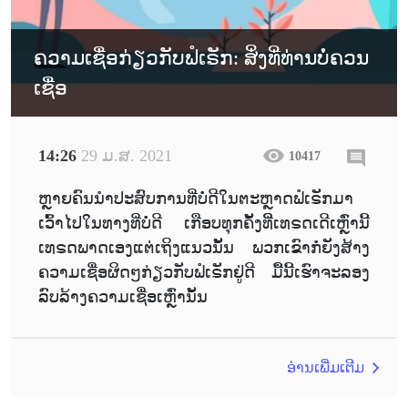
ຄວາມເຊື່ອກ່ຽວກັບຟໍເຣັກ: ສິ່ງທີ່ທ່ານບໍ່ຄວນ
ເຊື່ອ
14:26
29 ມ.ສ. 2021
10417
ຫຼາຍຄົນນຳປະສົບການທີ່ບໍ່ດີໃນຕະຫຼາດຟໍເຣັກມາ
ເວົ້າໄປໃນທາງທີ່ບໍ່ດີ ເກືອບທຸກຄັ້ງທີີ່ເທຣດເດີເຫຼົ່ານີ້
ເທຣດພາດເອງແຕ່ເຖິງແນວນັ້ນ ພວກເຂົາກໍ່ຍັງສ້າງ
ຄວາມເຊື່ອຜິດໆກ່ຽວກັບຟໍເຣັກຢູ່ດີ ມື້ນີ້ເຮົາຈະລອງ
ລົບລ້າງຄວາມເຊື່ອເຫຼົ່ານັ້ນ
ອ່ານເພີ່ມເຕີມ