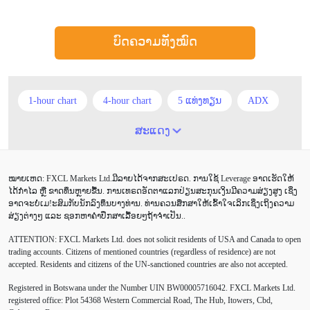
ບົດຄວາມທັງໝົດ
1-hour chart
4-hour chart
5 ແທ່ງທຽນ
ADX
ATR
AUD
Alexander Elder
Android
ສະແດງ
Average True Range
BoE
Brexit
Buy Limit
ໝາຍເຫດ: FXCL Markets Ltd.ມີລາຍໄດ້ຈາກສະເປຣດ. ການໃຊ້ Leverage ອາດເຮັດໃຫ້
Buy Stop
CAD
CHF
COVID-19
CPI
ໄດ້ກຳໄລ ຫຼື ຂາດທຶນຫຼາຍຂື້ນ. ການເທຣດອັດຕາແລກປ່ຽນສະກຸນເງິນມີຄວາມສ່ຽງສູງ ເຊິ່ງ
ອາດຈະບໍ່ເມ!ະສົມກັບນັກລົງທຶນບາງທ່ານ. ທ່ານຄວນສຶກສາໃຫ້ເຂົ້າໃຈເລິກເຊິ່ງເຖິງຄວາມ
Canadian dollar
Charles Dow
Cherry Blossom
ສ່ຽງຕ່າງໆ ແລະ ຊອກຫາຄຳປຶກສາເລື້ອຍໆຖ້າຈຳເປັນ..
ATTENTION:
FXCL Markets Ltd. does not solicit residents of USA and Canada to open
Chinese Yuan
Correlation Matrix
D1
DailyFX
trading accounts. Citizens of mentioned countries (regardless of residence) are not
accepted. Residents and citizens of the UN-sanctioned countries are also not accepted.
Default mode network
Doji
EA
EA ເຊີງລຸກ
Registered in Botswana under the Number UIN BW00005716042. FXCL Markets Ltd.
ECB
ECN
EMA
EUR
EUR/AUD
registered office: Plot 54368 Western Commercial Road, The Hub, Itowers, Cbd,