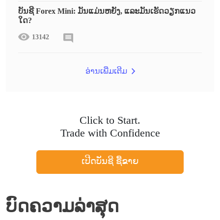
ບັນຊີ Forex Mini: ມັນແມ່ນຫຍັງ, ແລະມັນເຮັດວຽກແນວ
ໃດ?
13142
ອ່ານເພີ່ມເຕີມ
Click to Start.
Trade with Confidence
ເປີດບັນຊີ ຊື້ຂາຍ
ບົດຄວາມລ່າສຸດ