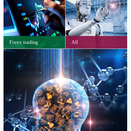
Forex trading
All