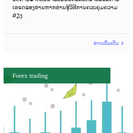
ເທຣດຂອງທ່ານຫາກທ່ານຮູ້ວິທີການຄວບຄຸມຄວາມ
ສ່ຽງ
ອ່ານເພີ່ມເຕີມ
Forex trading