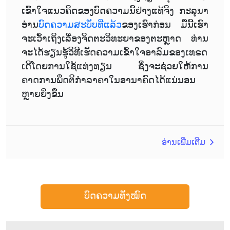
ເຂົ້າໃຈແນວຄິດຂອງບົດຄວາມນີ້ຢ່າງແທ້ຈິງ ກະລຸນາ
ອ່ານ
ບົດຄວາມສະບັບທີ່ແລ້ວ
ຂອງເຮົາກ່ອນ ມື້ນີ້ເຮົາ
ຈະເວົ້າເຖິງເລື່ອງຈິດຕະວິທະຍາຂອງຕະຫຼາດ ທ່ານ
ຈະໄດ້ຮຽນຮູ້ວິທີເຮັດຄວາມເຂົ້າໃຈອາລົມຂອງເທຣດ
ເດີໂດຍການໃຊ້ແທ່ງທຽນ ຊຶ່ງຈະຊ່ວຍໃຫ້ການ
ຄາດການພຶດຕິກຳລາຄາໃນອານາຄົດໄດ້ແນ່ນອນ
ຫຼາຍຍິ່ງຂຶ້ນ
ອ່ານເພີ່ມເຕີມ
ບົດຄວາມທັງໝົດ