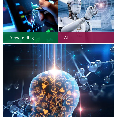
Forex trading
All