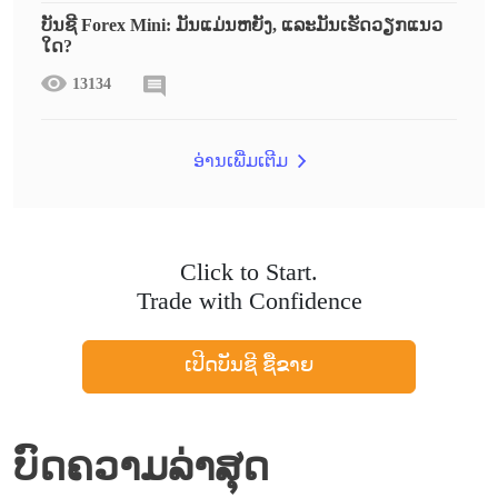
ບັນຊີ Forex Mini: ມັນແມ່ນຫຍັງ, ແລະມັນເຮັດວຽກແນວ
ໃດ?
13134
ອ່ານເພີ່ມເຕີມ
Click to Start.
Trade with Confidence
ເປີດບັນຊີ ຊື້ຂາຍ
ບົດຄວາມລ່າສຸດ