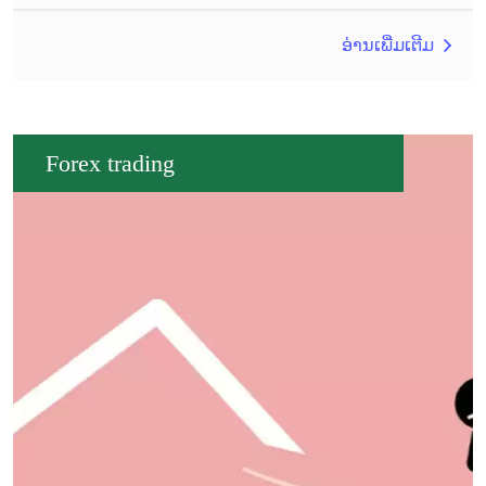
ອ່ານເພີ່ມເຕີມ
Forex trading