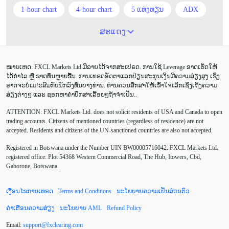
1-hour chart
4-hour chart
5 ແທ່ງທຽນ
ADX
ATR
AUD
Alexander Elder
Android
ສະແດງ
Average True Range
BoE
Brexit
Buy Limit
ໝາຍເຫດ: FXCL Markets Ltd.ມີລາຍໄດ້ຈາກສະເປຣດ. ການໃຊ້ Leverage ອາດເຮັດໃຫ້
Buy Stop
CAD
CHF
COVID-19
CPI
ໄດ້ກຳໄລ ຫຼື ຂາດທຶນຫຼາຍຂື້ນ. ການເທຣດອັດຕາແລກປ່ຽນສະກຸນເງິນມີຄວາມສ່ຽງສູງ ເຊິ່ງ
ອາດຈະບໍ່ເມ!ະສົມກັບນັກລົງທຶນບາງທ່ານ. ທ່ານຄວນສຶກສາໃຫ້ເຂົ້າໃຈເລິກເຊິ່ງເຖິງຄວາມ
Canadian dollar
Charles Dow
Cherry Blossom
ສ່ຽງຕ່າງໆ ແລະ ຊອກຫາຄຳປຶກສາເລື້ອຍໆຖ້າຈຳເປັນ..
ATTENTION:
FXCL Markets Ltd. does not solicit residents of USA and Canada to open
Chinese Yuan
Correlation Matrix
D1
DailyFX
trading accounts. Citizens of mentioned countries (regardless of residence) are not
accepted. Residents and citizens of the UN-sanctioned countries are also not accepted.
Default mode network
Doji
EA
EA ເຊີງລຸກ
Registered in Botswana under the Number UIN BW00005716042. FXCL Markets Ltd.
ECB
ECN
EMA
EUR
EUR/AUD
registered office: Plot 54368 Western Commercial Road, The Hub, Itowers, Cbd,
Gaborone, Botswana.
EUR/USD
EURCHF
EURGBP
EURJPY
ເງື່ອນໄຂການເທຣດ
Terms and Conditions
ນະໂຍບາຍຄວາມເປັນສ່ວນຕົວ
EURUSD
European session
Expert Advisor
ຄຳເຕືອນຄວາມສ່ຽງ
ນະໂຍບາຍ AML
Refund Policy
Expert Advisors
FOMC
FXCL
FXStreet
Email:
support
@
fxclearing
.
com