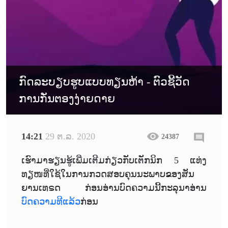
ກົດລະບຽບຮູບແບບທຽນຫ້າ - ຕົວຊີ້ວັດ
ການກັ່ນຕອງງ່າຍດາຍ
14:21
29 ຕ.ລ. 2020
24387
ເຮົາມາຮຽນຮູ້ເພີ່ມເຕີມກ່ຽວກັບເຕັກນິກ 5 ແທ່ງ
ທຽໜທີ່ໃຊ້ໃນການກວດສອບຄຸນນະພາບຂອງສັນ
ຍານເທຣດ ກ່ອນອ່ານບົດຄວາມນີ້ກະລຸນາອ່ານ
ບົດຄວາມທີແລ້ວ
ກ່ອນ