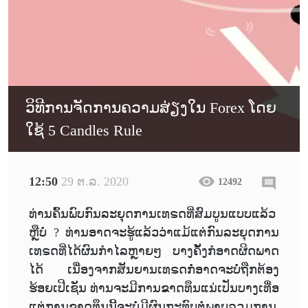
ວິທີການຈັດການຄວາມສ່ຽງໃນ Forex ໂດຍ
ໃຊ້ 5 Candles Rule
12:50
29 ຕ.ລ. 2020
12492
ທ່ານຄົ້ນພົບກົນລະຍຸດການເທຣດທີ່ສົມບູນແບບແລ້ວ
ຫຼືບໍ່ ? ທ່ານອາດຈະຮູ້ແລ້ວວ່າແມ້ແຕ່ກົນລະຍຸດການ
ເທຣດທີ່ໄດ້ຜົນກຳໄລຫຼາຍໆ ບາງຄັ້ງກໍອາດຜິດພາດ
ໄດ້ ເນື່ອງຈາກສັນຍານເທຣດກໍ່ອາດຈະບໍ່ຖືກຕ້ອງ
ຮ້ອຍເປີເຊັນ ທ່ານຈະມີການຂາດທຶນແນ່ເປັນບາງເທື່ອ
ແຕ່ການຂາດທຶນນີ້ຈະບໍ່ມີຜົນກະທົບຕໍ່ພາບລວມການ