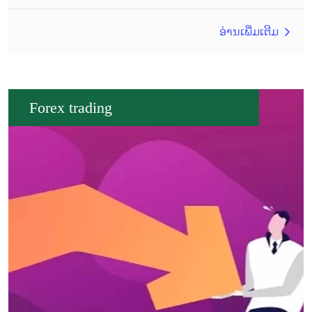
ອ່ານເພີ່ມເຕີມ
Forex trading