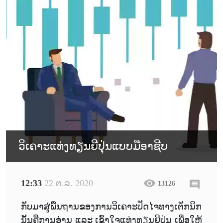
ວິເຄາະແທ່ງທຽນຍີປຸ່ນແບບມືອາຊີບ
12:33
22 ຕ.ລ. 2020
13126
ກັບມາສູ່ພື້ນຖານຂອງການວິເຄາະປັດໄຈທາງເຕັກນິກ
ນັ້ນຄືການອ່ານ ແລະ ເຂົ້າໃຈແທ່ງທຽນຍີປຸ່ນ ເພື່ອໃຫ້