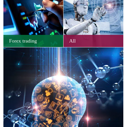
Forex trading
All