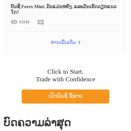
ບັນຊີ Forex Mini: ມັນແມ່ນຫຍັງ, ແລະມັນເຮັດວຽກແນວ
ໃດ?
13143
ອ່ານເພີ່ມເຕີມ
Click to Start.
Trade with Confidence
ເປີດບັນຊີ ຊື້ຂາຍ
ບົດຄວາມລ່າສຸດ