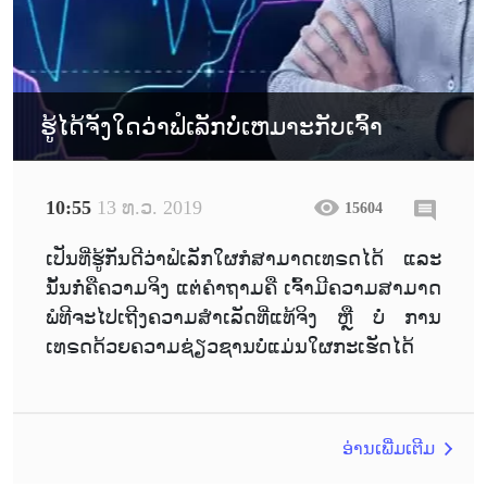
ຮູ້ໄດ້ຈັງໃດວ່າຟໍເລັກບໍ່ເຫມາະກັບເຈົ້າ
10:55
13 ທ.ວ. 2019
15604
ເປັນທີ່ຮູ້ກັນດີວ່າຟໍເລັກໃຜກໍສາມາດເທຣດໄດ້ ແລະ
ນັ້ນກໍ່ຄືຄວາມຈິງ ແຕ່ຄຳຖາມຄື ເຈົ້າມີຄວາມສາມາດ
ພໍທີຈະໄປເຖີງຄວາມສຳເລັດທີ່ແທ້ຈິງ ຫຼື ບໍ່ ການ
ເທຣດດ້ວຍຄວາມຊ່ຽວຊານບໍ່ແມ່ນໃຜກະເຮັດໄດ້
ອ່ານເພີ່ມເຕີມ