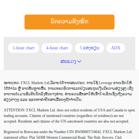
ບົດຄວາມທັງໝົດ
1-hour chart
4-hour chart
5 ແທ່ງທຽນ
ADX
ATR
AUD
Alexander Elder
Android
ສະແດງ
Average True Range
BoE
Brexit
Buy Limit
ໝາຍເຫດ: FXCL Markets Ltd.ມີລາຍໄດ້ຈາກສະເປຣດ. ການໃຊ້ Leverage ອາດເຮັດໃຫ້
Buy Stop
CAD
CHF
COVID-19
CPI
ໄດ້ກຳໄລ ຫຼື ຂາດທຶນຫຼາຍຂື້ນ. ການເທຣດອັດຕາແລກປ່ຽນສະກຸນເງິນມີຄວາມສ່ຽງສູງ ເຊິ່ງ
ອາດຈະບໍ່ເມ!ະສົມກັບນັກລົງທຶນບາງທ່ານ. ທ່ານຄວນສຶກສາໃຫ້ເຂົ້າໃຈເລິກເຊິ່ງເຖິງຄວາມ
Canadian dollar
Charles Dow
Cherry Blossom
ສ່ຽງຕ່າງໆ ແລະ ຊອກຫາຄຳປຶກສາເລື້ອຍໆຖ້າຈຳເປັນ..
ATTENTION:
FXCL Markets Ltd. does not solicit residents of USA and Canada to open
Chinese Yuan
Correlation Matrix
D1
DailyFX
trading accounts. Citizens of mentioned countries (regardless of residence) are not
accepted. Residents and citizens of the UN-sanctioned countries are also not accepted.
Default mode network
Doji
EA
EA ເຊີງລຸກ
Registered in Botswana under the Number UIN BW00005716042. FXCL Markets Ltd.
ECB
ECN
EMA
EUR
EUR/AUD
registered office: Plot 54368 Western Commercial Road, The Hub, Itowers, Cbd,