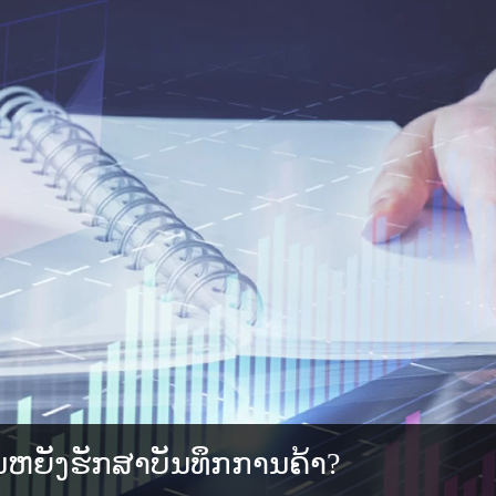
ເປັນຫຍັງຮັກສາບັນທຶກການຄ້າ?