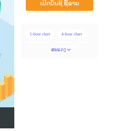
ເປີດບັນຊີ ຊື້ຂາຍ
1-hour chart
4-hour chart
5 ແທ່ງທຽນ
ADX
ATR
ສະແດງ
AUD
Alexander Elder
Android
Average True Range
BoE
Brexit
Buy Limit
Buy Stop
CAD
CHF
COVID-19
CPI
Canadian dollar
Charles Dow
Cherry Blossom