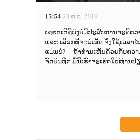
15:54
23 ຕ.ລ. 2019
ເທຣດເດີທີຍັງບໍ່ມີປະສົບການຈະຄິ
ແລະ ເລືອກທີ່ຈະບໍ່ເຮັດ ຈຶ່ງໃຊ້ເວລ
ແມ່ນບໍ? ຖ້າທ່ານເຫັນດ້ວຍກັບຄວາມ
ຈົດບັນທຶກ ມື້ນີ້ເຮົາຈະເຮັດໃຫ້ທ່ານປ