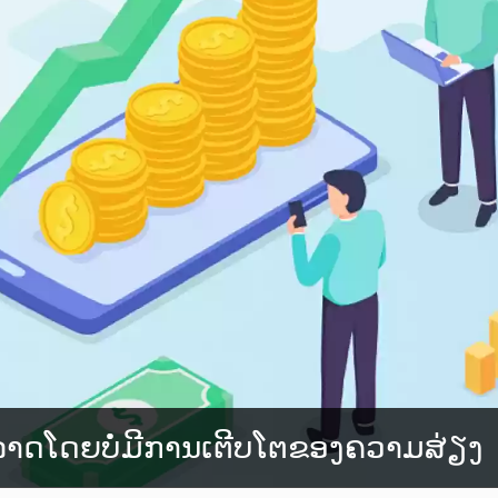
າດໂດຍບໍ່ມີການເຕີບໂຕຂອງຄວາມສ່ຽງ