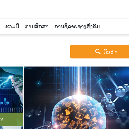
ຮ່ວມມື
ການສຶກສາ
ການຊື້ຂາຍທາງສັງຄົມ
ຄົ້ນຫາ
rs