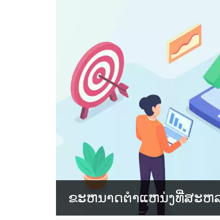
ຂະຫນາດຕໍາແຫນ່ງທີ່ສະຫລ