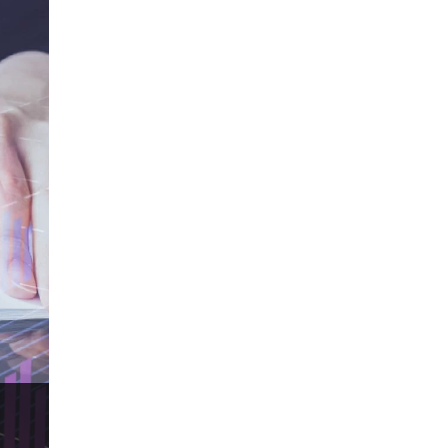
Expert Advisors
FOMC
FXCL
FXStreet
Fed
Fibonacci
Forex Factory
Forex trading
ForexLive
GBP
GBP/JPY
GBP/USD
GDP
Great Britain pound
H1
H4
IB
IDR
Interbank
Introducing Broker
Investing.com
Jack Schwager