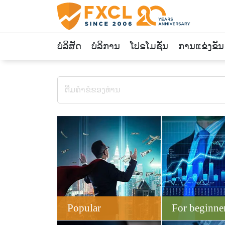
ບໍລິສັດ
ບໍລິການ
ໂປຣໂມຊັ່ນ
ການແຂ່ງຂັນ
Popular
For beginne