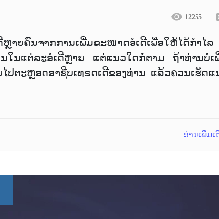
12255
ີຫຼາຍຄົນຈາກການເພີ່ມຂະໜາດອໍເດີເພື່ອໃຫ້ໄດ້ກຳໄລ
ດທຶນໃນແຕ່ລະອໍເດີຫຼາຍ ແຕ່ແນວໃດກໍ່ຕາມ ຖ້າທ່ານບໍ່ເພ
ອຍໄປຕະຫຼອດອາຊີບເທຣດເດີຂອງທ່ານ ແລ້ວຄວນເຮັດແ
ອ່ານເພີ່ມເ