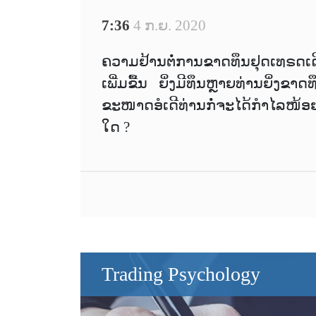
7:36
4 ກ.ຍ. 2020
ຄວາມຢ້ານຕໍ່ການຂາດທຶນຢຸດເທຣດເດ
ເພີ່ມຂື້ນ ຍິ່ງມີທຶນຫຼາຍທ່ານຍິ່ງຂາ
ຂະໜາດອໍເດີທ່ານກໍ່ຈະໄດ້ກຳໄລໜ້
ໃດ ?
Trading Psychology