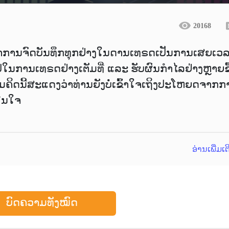
20168
ດວ່າການຈົດບັນທຶກທຸກຢ່າງໃນດານເທຣດເປັນການເສຍເວ
າໄປໃນການເທຣດຢ່າງເຕັມທີ່ ແລະ ຮັບຜົນກຳໄລຢ່າງຫຼາຍຂ
ຄິດນີ້ສະແດງວ່າທ່ານຍັງບໍ່ເຂົ້າໃຈເຖິງປະໂຫຍດຈາກກ
່ຽນໃຈ
ອ່ານເພີ່ມເ
ບົດຄວາມທັງໝົດ