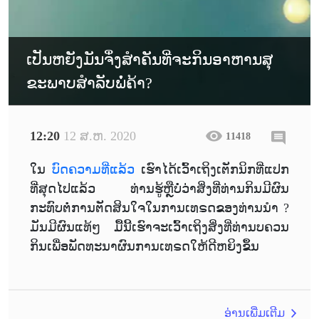
ເປັນຫຍັງມັນຈຶ່ງສໍາຄັນທີ່ຈະກິນອາຫານສຸ
ຂະພາບສໍາລັບພໍ່ຄ້າ?
12:20
12 ສ.ຫ. 2020
11418
ໃນ
ບົດຄວາມທີ່ແລ້ວ
ເຮົາໄດ້ເວົ້າເຖິງເຕັກນິກທີ່ແປກ
ທີ່ສຸດໄປແລ້ວ ທ່ານຮູ້ຫຼືບໍ່ວ່າສິ່ງທີ່ທ່ານກິນມີຜົນ
ກະທົບຕໍ່ການຕັດສິນໃຈໃນການເທຣດຂອງທ່ານນໍາ ?
ມັນມີຜົນແທ້ໆ ມື້ນີ້ເຮົາຈະເວົ້າເຖິງສິ່ງທີ່ທ່ານບຄວນ
ກິນເພື່ອພັດທະນາຜົນການເທຣດໃຫ້ດີຫຍິງຂຶ້ນ
ອ່ານເພີ່ມເຕີມ