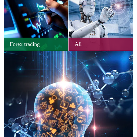
Forex trading
All