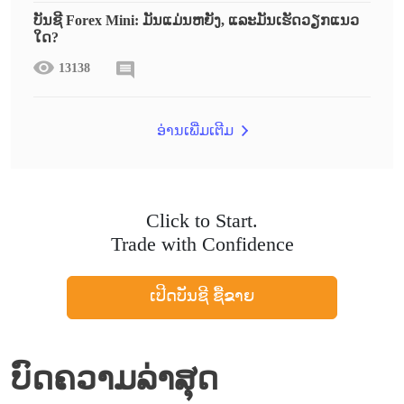
ບັນຊີ Forex Mini: ມັນແມ່ນຫຍັງ, ແລະມັນເຮັດວຽກແນວ
ໃດ?
13138
ອ່ານເພີ່ມເຕີມ
Click to Start.
Trade with Confidence
ເປີດບັນຊີ ຊື້ຂາຍ
ບົດຄວາມລ່າສຸດ