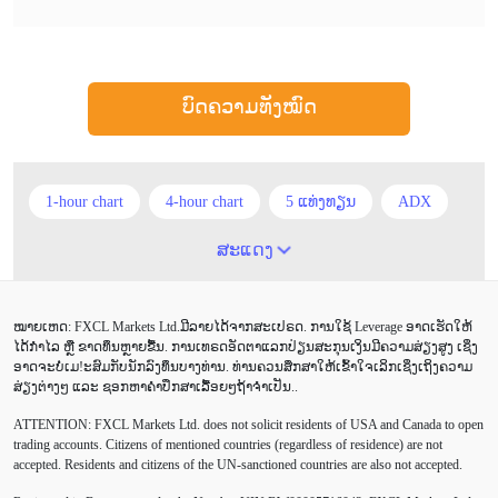
ບົດຄວາມທັງໝົດ
1-hour chart
4-hour chart
5 ແທ່ງທຽນ
ADX
ATR
AUD
Alexander Elder
Android
ສະແດງ
Average True Range
BoE
Brexit
Buy Limit
ໝາຍເຫດ: FXCL Markets Ltd.ມີລາຍໄດ້ຈາກສະເປຣດ. ການໃຊ້ Leverage ອາດເຮັດໃຫ້
Buy Stop
CAD
CHF
COVID-19
CPI
ໄດ້ກຳໄລ ຫຼື ຂາດທຶນຫຼາຍຂື້ນ. ການເທຣດອັດຕາແລກປ່ຽນສະກຸນເງິນມີຄວາມສ່ຽງສູງ ເຊິ່ງ
ອາດຈະບໍ່ເມ!ະສົມກັບນັກລົງທຶນບາງທ່ານ. ທ່ານຄວນສຶກສາໃຫ້ເຂົ້າໃຈເລິກເຊິ່ງເຖິງຄວາມ
Canadian dollar
Charles Dow
Cherry Blossom
ສ່ຽງຕ່າງໆ ແລະ ຊອກຫາຄຳປຶກສາເລື້ອຍໆຖ້າຈຳເປັນ..
ATTENTION:
FXCL Markets Ltd. does not solicit residents of USA and Canada to open
Chinese Yuan
Correlation Matrix
D1
DailyFX
trading accounts. Citizens of mentioned countries (regardless of residence) are not
accepted. Residents and citizens of the UN-sanctioned countries are also not accepted.
Default mode network
Doji
EA
EA ເຊີງລຸກ