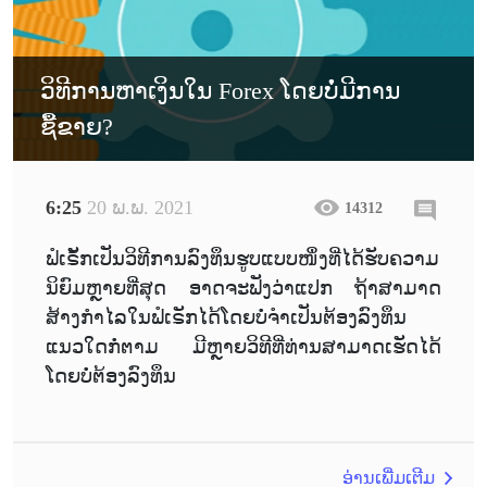
ວິທີການຫາເງິນໃນ Forex ໂດຍບໍ່ມີການ
ຊື້ຂາຍ?
6:25
20 ພ.ພ. 2021
14312
ຟໍເຣັ້ກເປັນວິທີການລົງທຶນຮູບແບບໜຶ່ງທີ່ໄດ້ຮັບຄວາມ
ນິຍົມຫຼາຍທີ່ສຸດ ອາດຈະຟັງວ່າແປກ ຖ້າສາມາດ
ສ້າງກຳໄລໃນຟໍເຣັກໄດ້ໂດຍບໍ່ຈຳເປັນຕ້ອງລົງທຶນ
ແນວໃດກໍ່ຕາມ ມີຫຼາຍວິທີທີ່ທ່ານສາມາດເຮັດໄດ້
ໂດຍບໍ່ຕ້ອງລົງທຶນ
ອ່ານເພີ່ມເຕີມ