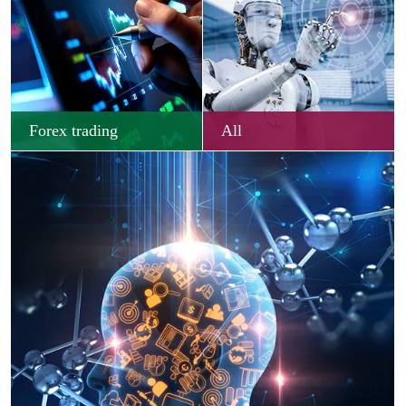
Forex trading
All