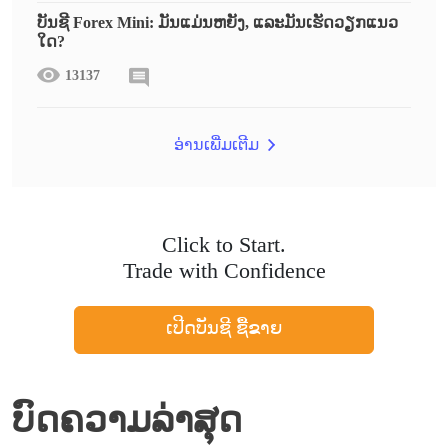
ບັນຊີ Forex Mini: ມັນແມ່ນຫຍັງ, ແລະມັນເຮັດວຽກແນວ
ໃດ?
13137
ອ່ານເພີ່ມເຕີມ
Click to Start.
Trade with Confidence
ເປີດບັນຊີ ຊື້ຂາຍ
ບົດຄວາມລ່າສຸດ