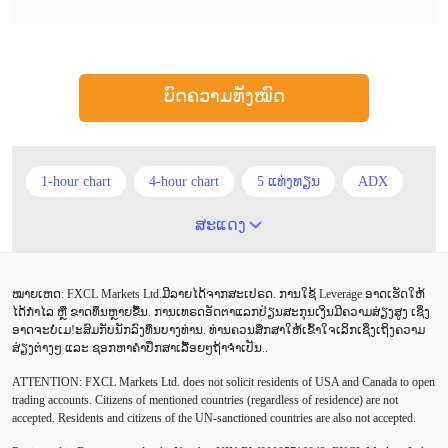
ບົດຄວາມທັງໝົດ
1-hour chart
4-hour chart
5 ແທ່ງທຽນ
ADX
ATR
AUD
Alexander Elder
Android
ສະແດງ
Average True Range
BoE
Brexit
Buy Limit
ໝາຍເຫດ: FXCL Markets Ltd.ມີລາຍໄດ້ຈາກສະເປຣດ. ການໃຊ້ Leverage ອາດເຮັດໃຫ້
Buy Stop
CAD
CHF
COVID-19
CPI
ໄດ້ກຳໄລ ຫຼື ຂາດທຶນຫຼາຍຂື້ນ. ການເທຣດອັດຕາແລກປ່ຽນສະກຸນເງິນມີຄວາມສ່ຽງສູງ ເຊິ່ງ
ອາດຈະບໍ່ເມ!ະສົມກັບນັກລົງທຶນບາງທ່ານ. ທ່ານຄວນສຶກສາໃຫ້ເຂົ້າໃຈເລິກເຊິ່ງເຖິງຄວາມ
Canadian dollar
Charles Dow
Cherry Blossom
ສ່ຽງຕ່າງໆ ແລະ ຊອກຫາຄຳປຶກສາເລື້ອຍໆຖ້າຈຳເປັນ..
ATTENTION:
FXCL Markets Ltd. does not solicit residents of USA and Canada to open
Chinese Yuan
Correlation Matrix
D1
DailyFX
trading accounts. Citizens of mentioned countries (regardless of residence) are not
accepted. Residents and citizens of the UN-sanctioned countries are also not accepted.
Default mode network
Doji
EA
EA ເຊີງລຸກ