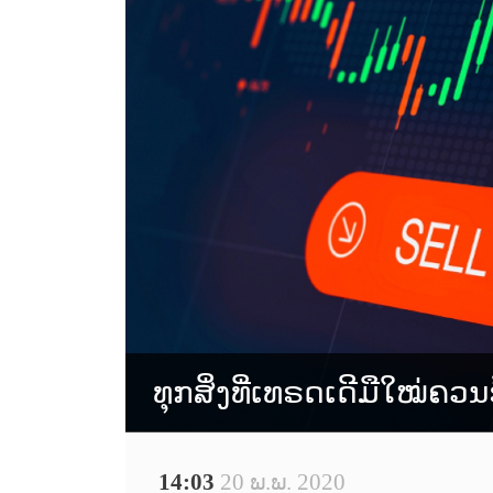
ທຸກສິ່ງທີ່ເທຣດເດີມືໃໝ່ຄວນຮ
14:03
20 ພ.ພ. 2020