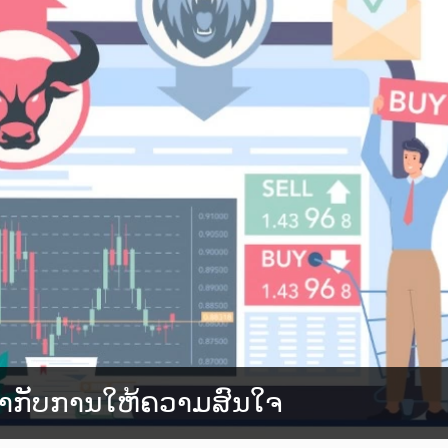
້ມຄ່າກັບການໃຫ້ຄວາມສົນໃຈ