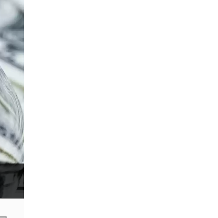
Expert Advisors
FOMC
FXCL
FXStreet
Fed
Fibonacci
Forex Factory
Forex trading
ForexLive
GBP
GBP/JPY
GBP/USD
GDP
Great Britain pound
H1
H4
IB
IDR
Interbank
Introducing Broker
Investing.com
Jack Schwager