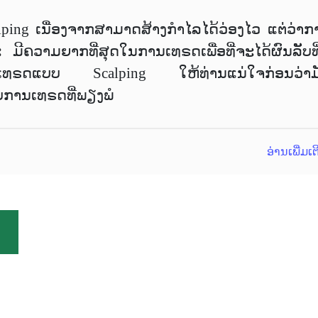
lping ເນື່ອງຈາກສາມາດສ້າງກຳໄລໄດ້ວ່ອງໄວ ແຕ່ວ່າກ
ີຄວາມຍາກທີ່ສຸດໃນການເທຣດເພື່ອທີ່ຈະໄດ້ຜົນລັັບທີ່
ການເທຣດແບບ Scalping ໃຫ້ທ່ານແນ່ໃຈກ່ອນວ່າມ
ບການເທຣດທີ່ພຽງພໍ
ອ່ານເພີ່ມເ