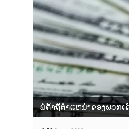
ພໍ່ຄ້າຖືຕໍາແຫນ່ງຂອງພວກເ