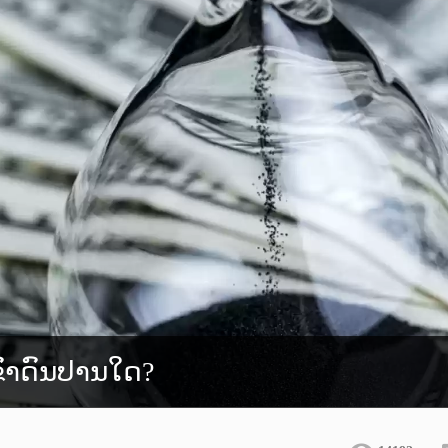
ຂົາດົນປານໃດ?