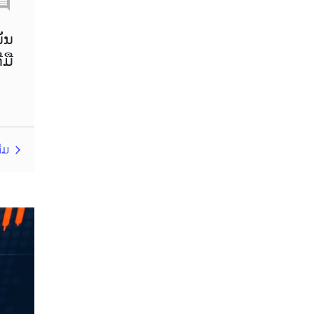
John Murphy
LAK
Limit order
London session
ັ້ນ
ມື
M15
M30
MA 200
MAM
MT4
Margin Call
Meta Trader 4
MetaTrader 4
MetaTrader4
ຕີມ
Metaquotes
Metatrader 4
Micro Cent
Mini
Myfxbook
Non-Farm Payrolls
Nonfarm Payrolls
OCO