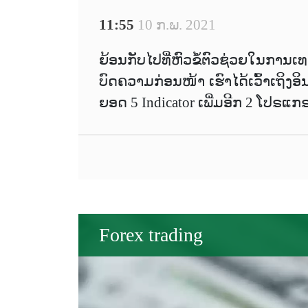
11:55
10 ກ.ພ. 2021
ຍ້ອນກັບໄປທີ່ຫົວຂໍ້ຕົວຊ່ວຍໃນການເ
ບົດຄວາມກ່ອນໜ້າ ເຮົາໄດ້ເວົ້າເຖິງອິນ
ຍອດ 5 Indicator ເພີ່ມອີກ 2 ໂປຣແກ
Forex trading