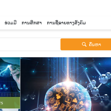
ຮ່ວມມື
ການສຶກສາ
ການຊື້ຂາຍທາງສັງຄົມ
ຄົ້ນຫາ
rs