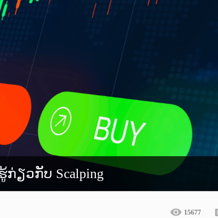
ູ້ກ່ຽວກັບ Scalping
15677