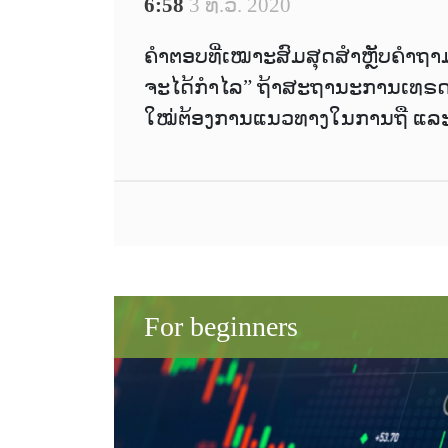
6:58
3 ທ.ວ. 2020
ຄຳຕອບທີ່ເໝາະສົມສຸດສຳຫຼັບຄຳຖາມວ່າ
ຈະໄດ້ກຳໄລ” ຖ້າສະຖານະການເທຣດຍັງດ
ໃໝ່ຕ້ອງການແນວທາງໃນການຖື ແລະ ປິ
For beginners