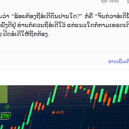
14192
 “ຂ້ອຍຕ້ອງຖືອໍເດີດົນປານໃດ?” ກໍ່ຄື “ຈົນກ່ວາອໍເດີນ
ີຢູ່ ທ່ານກໍ່ຄວນຖືອໍເດີໃວ້ ແຕ່ແນວໃດກໍ່ຕາມເທຣດເດີ
ດອໍເດີໃຫ້ຖືກຕ້ອງ.
ອ່ານເພີ່ມເ