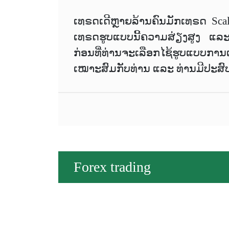
ເທຣດເດີຫຼາຍລ້ານຄົນມັກເທຣດ Sca
ເທຣດຮູບແບບນີ້ຄວາມສ່ຽງສູງ ແລະ ມ
ກ່ອນທີ່ທ່ານຈະເລືອກໄຊ້ຮູບແບບ
ເໝາະສົມກັບທ່ານ ແລະ ທ່ານມີປະສົ
Forex trading