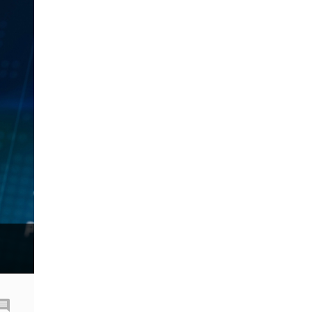
OHLC
OS
PAMM
PPI
RBA
RSI
RSI Overbought/Oversold
Relative Strength Index
Scalping
Sell Stop
Spike
Spike ขาลง
Spike ຂາຂຶ້ນ
Stop Loss
Stop Out
Stop loss
Stop loss 50%
Stop order
Sub-IB
Swiss Frank
Take Profit
Three indians