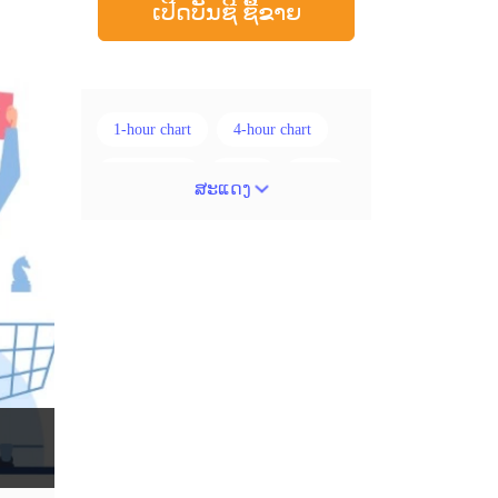
ເປີດບັນຊີ ຊື້ຂາຍ
1-hour chart
4-hour chart
5 ແທ່ງທຽນ
ADX
ATR
ສະແດງ
AUD
Alexander Elder
Android
Average True Range
BoE
Brexit
Buy Limit
Buy Stop
CAD
CHF
COVID-19
CPI
Canadian dollar
Charles Dow
Cherry Blossom