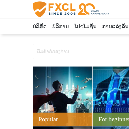
ບໍລິສັດ
ບໍລິການ
ໂປຣໂມຊັ່ນ
ການແຂ່ງຂັນ
Popular
For beginne