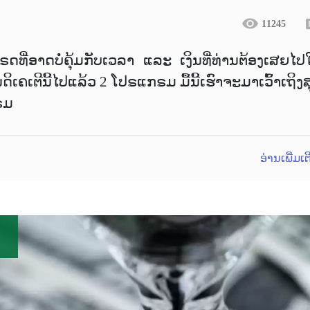
11245
ທຣດທີ່ອາດບໍ່ຄຸ້ມກັບເວລາ ແລະ ເງິນທີ່ທ່ານຕ້ອງເສຍໄປ
ດິເຄເຕີນີ້ໄປແລ້ວ 2 ໂປຣແກຣມ ມື້ນີ້ເຮົາຈະມາເວົ້າເຖິງ
ຣມ
ອ່ານເພີ່ມເ