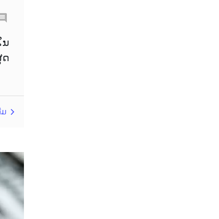
Chinese Yuan
Correlation Matrix
D1
ໃນ
ສຸດ
DailyFX
Default mode network
Doji
EA
EA ເຊີງລຸກ
ECB
ຕີມ
ECN
EMA
EUR
EUR/AUD
EUR/USD
EURCHF
EURGBP
EURJPY
EURUSD
European session
Expert Advisor