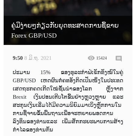
ຄູ່ມືງ່າຍໆກ່ຽວກັບຍຸດທະສາດການຊື້ຂາຍ
Forex GBP/USD
9:50
8 ມິ.ຖ. 2021
15424
ປະມານ 15% ຂອງທຸລະກຳຟໍເຣັກທັງໝົໃນຄູ່
GBP/USD ເຫດຜົນກໍ່ຄທອັງກິດເປັນໜຶ່ງໃນປະເທດ
ເສດຖະກຄດເກີດໃໝ່ຊັ້ນນຳຂອງໂລກ ຫຼັງຈາກ
Brexit ເງິນປອນເຕີບໂຕຂື້ນຢ່າງຫຼວງຫຼາຍ ແລະ
ສະກຸນເງິນເລີ່ມໄດ້ມີຄວາມນິຍົມມາເບິ່ງຫຼັກການໃນ
ການຊື້ຈາຍຂັ້ນພື້ນຖານເພື່ອຈະຫຍາຍພອດການ
ລົງທຶນຂອງທ່ານແລະ ເພີ່ມສັກກະຍະພາບການສ້າງ
ກຳໄລຂອງທ່ານກັນ