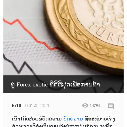
ຄູ່ Forex exotic ທີ່ດີທີ່ສຸດເພື່ອການຄ້າ
6:10
10 ກ.ລ. 2020
14793
ເຮົາໄດ້ເຜີຍແຜ່ບົດຄວາມ
ບົດຄວາມ
ທີ່ອະທິບາຍເຖິງ
ຊ່ວງເວລາທີ່ຄ່າເງິນດອນລ້າບໍ່ສະຖຽນກໍ່ຄວນຈະພັກ