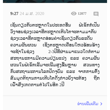
9:27
24 ມ.ສ. 2020
12077
ເຊັນດຽວກັບຕະຫຼາດໃນປະເທດອື່ນ ຟໍເຣັກກໍ່ເປັນ
ວົງຈອນຊ່ວງເວລາທີ່ຕະຫຼາດເຕີບໂຕຈະຕາມມາກັບ
ຊ່ວງເວລາທີ່ຕະຫຼາດອ່ອນຄ່າເຊັນດຽວກັບລະດັບ
ຄວາມຜັນຜວນ ເຊິ່ງຕະຫຼາດເຄື່ອນໃຫວຂ້ອນຂ້າງ
ຈະຊ້າໃນຊ່ວງ 2-3ປີທີ່ຜ່ານມາແນວໃດກໍ່ຕາມ
ສະຖານະການມີຄວາມປ່ຽນແປງ ແລະ ຄວາມຜັນ
ຜວນໃນຟໍເຣັກເລີ້ມຈະເພີ້ມສູງຂື້ນຫຼາຍ ສວນທາງ
ກັບສະຖານະການໂລກປັດຈຸບັນ ແລະ ຈາກການຕັ້ງ
ສົມມຸດຕິຖານການເຕີບໂຕດັ່ງກ່າວຍັງຈະຕ້ອງ ຖືກ
ເຝົ້າສັງເກດການຕໍ່ໄປໃນອີກ 2ປີ
ອ່ານເພີ່ມເຕີມ