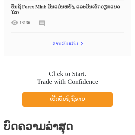
ບັນຊີ Forex Mini: ມັນແມ່ນຫຍັງ, ແລະມັນເຮັດວຽກແນວ
ໃດ?
13136
ອ່ານເພີ່ມເຕີມ
Click to Start.
Trade with Confidence
ເປີດບັນຊີ ຊື້ຂາຍ
ບົດຄວາມລ່າສຸດ