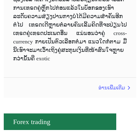
ການເທຣດຄູ່ຫຼັກໄປກ່ອນແລ້ວໃນບັອກຂອງເຮົາ
ລະດັບຄວາມສ່ຽງປານກາງບໍ່ໄດ້ມີຄວາມສຳຄັນອີກ
ຕໍ່ໄປ ເທຣດເດີຫຼາຍຕໍ່ລາຍຄົນເລີ້ມຄິດທີ່ຈະປ່ຽນໄປ
ເທຣດຄູ່ເທຣດປະເພດອື່ນ ແນ່ນອນວ່າຄູ່ cross-
currency ກາຍເປັນຕົວເລືອກຕໍ່ມາ ແນວໃດກໍ່ຕາມ ມື້
ນີ້ເຮົາຈະມາເວົ້າເຖິງຄູ່ສະກຸນເງິນທີ່ໜ້າສົນໃຈຫຼາຍ
ກວ່ານັ້ນຄື exotic
ອ່ານເພີ່ມເຕີມ
Forex trading