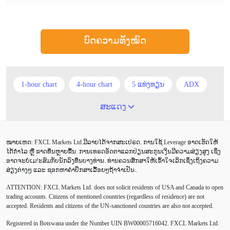
ບົດຄວາມທັງໝົດ
1-hour chart
4-hour chart
5 ແທ່ງທຽນ
ADX
ATR
AUD
Alexander Elder
Android
ສະແດງ
Average True Range
BoE
Brexit
Buy Limit
ໝາຍເຫດ: FXCL Markets Ltd.ມີລາຍໄດ້ຈາກສະເປຣດ. ການໃຊ້ Leverage ອາດເຮັດໃຫ້
Buy Stop
CAD
CHF
COVID-19
CPI
ໄດ້ກຳໄລ ຫຼື ຂາດທຶນຫຼາຍຂື້ນ. ການເທຣດອັດຕາແລກປ່ຽນສະກຸນເງິນມີຄວາມສ່ຽງສູງ ເຊິ່ງ
ອາດຈະບໍ່ເມ!ະສົມກັບນັກລົງທຶນບາງທ່ານ. ທ່ານຄວນສຶກສາໃຫ້ເຂົ້າໃຈເລິກເຊິ່ງເຖິງຄວາມ
Canadian dollar
Charles Dow
Cherry Blossom
ສ່ຽງຕ່າງໆ ແລະ ຊອກຫາຄຳປຶກສາເລື້ອຍໆຖ້າຈຳເປັນ..
ATTENTION:
FXCL Markets Ltd. does not solicit residents of USA and Canada to open
Chinese Yuan
Correlation Matrix
D1
DailyFX
trading accounts. Citizens of mentioned countries (regardless of residence) are not
accepted. Residents and citizens of the UN-sanctioned countries are also not accepted.
Default mode network
Doji
EA
EA ເຊີງລຸກ
Registered in Botswana under the Number UIN BW00005716042. FXCL Markets Ltd.