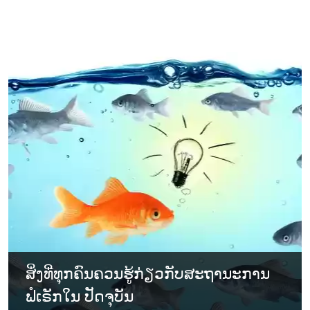
ສິ່ງທີ່ທຸກຄົນຄວນຮູ້ກ່ຽວກັບສະຖານະການ
ຟໍເຣັກໃນ ປັດຈຸບັນ