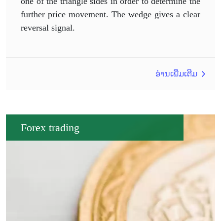
one of the triangle sides in order to determine the
further price movement. The wedge gives a clear
reversal signal.
ອ່ານເພີ່ມເຕີມ
Forex trading