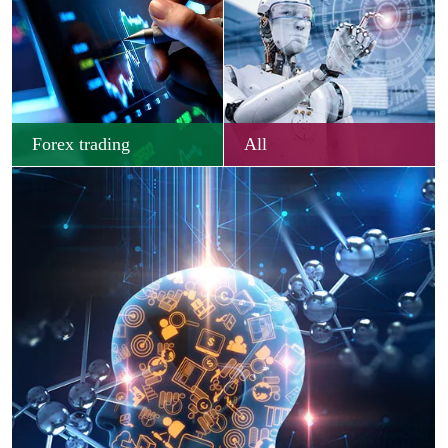
Forex trading
All