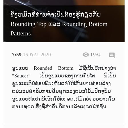
ທັງຫມົດທີ່ທ່ານຈໍາເປັນຕ້ອງຮູ້ກ່ຽວກັບ
Rounding Top ແລະ Rounding Bottom
Patterns
7:59
16 ກ.ຍ. 2020
15982
ຮູບແບບ Rounded Bottom ມີຊື່ເອີ້ນອີກຢ່າງວ່າ
“Saucer” ເປັນຮູບແບບຂອງການກັບໂຕ ນີ້ເປັນ
ຮູບແບບທີ່ບໍ່ຄ່ອຍພົບເຫັນແຕ່ໃຫ້ສັນຍານຄ່ອນຂ້າງ
ແນ່ນອນສໍາລັບການສິ່ນສຸດຂອງແນວໂນ້ມປັດຈຸບັນ
ຮູບແບບທີ່ແປກນີ້ເຮັດໃຫ້ເທຣດເດີມັກບໍ່ຄ່ອຍພາດໃນ
ການເທຣດ ສິ່ງທີ່ສໍາຄັນຄືການເຂົ້າເທຣດໃຫ້ທັນ