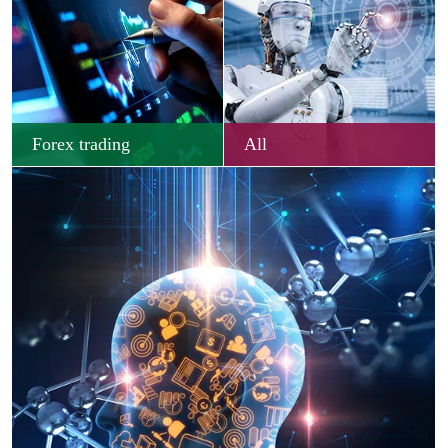
Forex trading
All