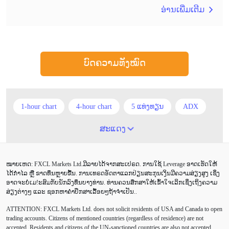
ອ່ານເພີ່ມເຕີມ
ບົດຄວາມທັງໝົດ
1-hour chart
4-hour chart
5 ແທ່ງທຽນ
ADX
ATR
AUD
Alexander Elder
Android
ສະແດງ
Average True Range
BoE
Brexit
Buy Limit
ໝາຍເຫດ: FXCL Markets Ltd.ມີລາຍໄດ້ຈາກສະເປຣດ. ການໃຊ້ Leverage ອາດເຮັດໃຫ້
Buy Stop
CAD
CHF
COVID-19
CPI
ໄດ້ກຳໄລ ຫຼື ຂາດທຶນຫຼາຍຂື້ນ. ການເທຣດອັດຕາແລກປ່ຽນສະກຸນເງິນມີຄວາມສ່ຽງສູງ ເຊິ່ງ
ອາດຈະບໍ່ເມ!ະສົມກັບນັກລົງທຶນບາງທ່ານ. ທ່ານຄວນສຶກສາໃຫ້ເຂົ້າໃຈເລິກເຊິ່ງເຖິງຄວາມ
Canadian dollar
Charles Dow
Cherry Blossom
ສ່ຽງຕ່າງໆ ແລະ ຊອກຫາຄຳປຶກສາເລື້ອຍໆຖ້າຈຳເປັນ..
ATTENTION:
FXCL Markets Ltd. does not solicit residents of USA and Canada to open
Chinese Yuan
Correlation Matrix
D1
DailyFX
trading accounts. Citizens of mentioned countries (regardless of residence) are not
accepted. Residents and citizens of the UN-sanctioned countries are also not accepted.