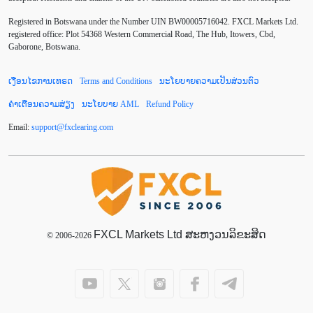
Default mode network
Doji
EA
EA ເຊີງລຸກ
Registered in Botswana under the Number UIN BW00005716042. FXCL Markets Ltd.
ECB
ECN
EMA
EUR
EUR/AUD
registered office: Plot 54368 Western Commercial Road, The Hub, Itowers, Cbd,
Gaborone, Botswana.
EUR/USD
EURCHF
EURGBP
EURJPY
ເງື່ອນໄຂການເທຣດ
Terms and Conditions
ນະໂຍບາຍຄວາມເປັນສ່ວນຕົວ
EURUSD
European session
Expert Advisor
ຄຳເຕືອນຄວາມສ່ຽງ
ນະໂຍບາຍ AML
Refund Policy
Expert Advisors
FOMC
FXCL
FXStreet
Email:
support
@
fxclearing
.
com
Fed
Fibonacci
Forex Factory
Forex trading
ForexLive
GBP
GBP/JPY
GBP/USD
GDP
Great Britain pound
H1
H4
IB
IDR
Interbank
FXCL Markets Ltd ສະຫງວນລິຂະສິດ
Introducing Broker
© 2006-2026
Investing.com
Jack Schwager
John Murphy
LAK
Limit order
London session
M15