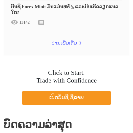
ບັນຊີ Forex Mini: ມັນແມ່ນຫຍັງ, ແລະມັນເຮັດວຽກແນວ
ໃດ?
13142
ອ່ານເພີ່ມເຕີມ
Click to Start.
Trade with Confidence
ເປີດບັນຊີ ຊື້ຂາຍ
ບົດຄວາມລ່າສຸດ