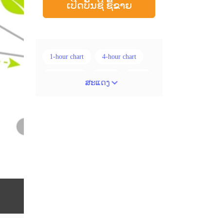
ເປີດບັນຊີ ຊື້ຂາຍ
1-hour chart
4-hour chart
5 ແທ່ງທຽນ
ADX
ATR
ສະແດງ
AUD
Alexander Elder
Android
Average True Range
BoE
Brexit
Buy Limit
Buy Stop
CAD
CHF
COVID-19
CPI
Canadian dollar
Charles Dow
Cherry Blossom