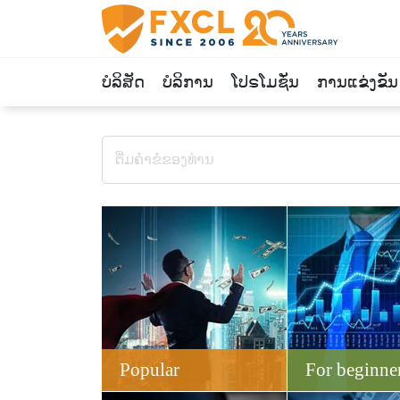
ບໍລິສັດ
ບໍລິການ
ໂປຣໂມຊັ່ນ
ການແຂ່ງຂັນ
Popular
For beginne