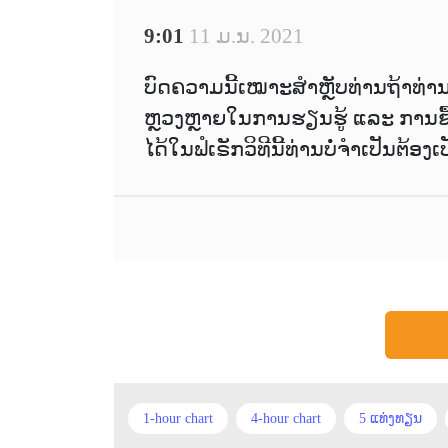
9:01
11 ມ.ນ. 2021
ບົດຄວາມນີ້ເໝາະສຳຫຼັບທ່ານຖ້າທ່ານ
ຫຼວງຫຼາຍໃນການຮຽນຮູ້ ແລະ ການ
ໄດ້ໃນຟໍເຣັກວິທີນີ້ທ່ານບໍ່ຈຳເປັນຕ້ອ
1-hour chart
4-hour chart
5 ແທ່ງທຽນ