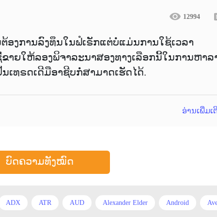
12994
ຕ້ອງການລົງທຶນໃນຟໍເຣັກແຕ່ບໍ່ແມ່ນການໃຊ້ເວລາ
ຊື້ຂາຍໃຫ້ລອງພິຈາລະນາສອງທາງເລືອກນີ້ໃນການຫາລ
ງເປັນເທຣດເດີມືອາຊີບກໍ່ສາມາດເຮັດໄດ້.
ອ່ານເພີ່ມເ
ບົດຄວາມທັງໝົດ
ADX
ATR
AUD
Alexander Elder
Android
Ave