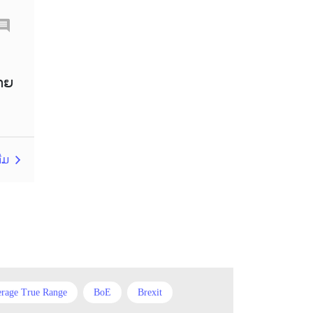
Chinese Yuan
Correlation Matrix
D1
າຍ
DailyFX
Default mode network
Doji
EA
EA ເຊີງລຸກ
ECB
ຕີມ
ECN
EMA
EUR
EUR/AUD
EUR/USD
EURCHF
EURGBP
EURJPY
EURUSD
European session
rage True Range
BoE
Brexit
Expert Advisor