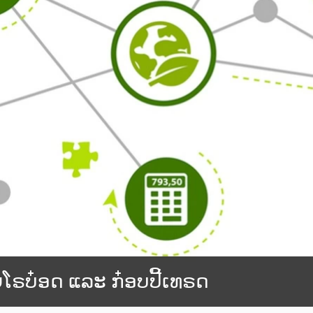
ວຍໂຣບ໋ອດ ແລະ ກ໋ອບປີ້ເທຣດ