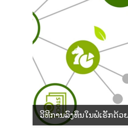
ວິທີການລົງທຶນໃນຟໍເຣັກດ້