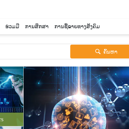
ຮ່ວມມື
ການສຶກສາ
ການຊື້ຂາຍທາງສັງຄົມ
ຄົ້ນຫາ
rs