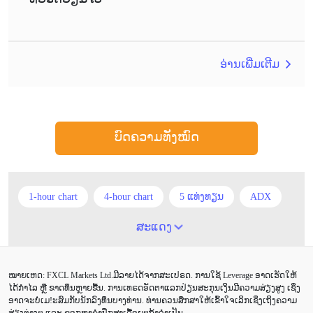
ອ່ານເພີ່ມເຕີມ
ບົດຄວາມທັງໝົດ
1-hour chart
4-hour chart
5 ແທ່ງທຽນ
ADX
ATR
AUD
Alexander Elder
Android
ສະແດງ
Average True Range
BoE
Brexit
Buy Limit
ໝາຍເຫດ: FXCL Markets Ltd.ມີລາຍໄດ້ຈາກສະເປຣດ. ການໃຊ້ Leverage ອາດເຮັດໃຫ້
Buy Stop
CAD
CHF
COVID-19
CPI
ໄດ້ກຳໄລ ຫຼື ຂາດທຶນຫຼາຍຂື້ນ. ການເທຣດອັດຕາແລກປ່ຽນສະກຸນເງິນມີຄວາມສ່ຽງສູງ ເຊິ່ງ
ອາດຈະບໍ່ເມ!ະສົມກັບນັກລົງທຶນບາງທ່ານ. ທ່ານຄວນສຶກສາໃຫ້ເຂົ້າໃຈເລິກເຊິ່ງເຖິງຄວາມ
Canadian dollar
Charles Dow
Cherry Blossom
ສ່ຽງຕ່າງໆ ແລະ ຊອກຫາຄຳປຶກສາເລື້ອຍໆຖ້າຈຳເປັນ..