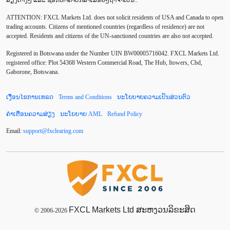
ATTENTION:
FXCL Markets Ltd. does not solicit residents of USA and Canada to open
Chinese Yuan
Correlation Matrix
D1
DailyFX
trading accounts. Citizens of mentioned countries (regardless of residence) are not
accepted. Residents and citizens of the UN-sanctioned countries are also not accepted.
Default mode network
Doji
EA
EA ເຊີງລຸກ
Registered in Botswana under the Number UIN BW00005716042. FXCL Markets Ltd.
ECB
ECN
EMA
EUR
EUR/AUD
registered office: Plot 54368 Western Commercial Road, The Hub, Itowers, Cbd,
Gaborone, Botswana.
EUR/USD
EURCHF
EURGBP
EURJPY
ເງື່ອນໄຂການເທຣດ
Terms and Conditions
ນະໂຍບາຍຄວາມເປັນສ່ວນຕົວ
EURUSD
European session
Expert Advisor
ຄຳເຕືອນຄວາມສ່ຽງ
ນະໂຍບາຍ AML
Refund Policy
Expert Advisors
FOMC
FXCL
FXStreet
Email:
support
@
fxclearing
.
com
Fed
Fibonacci
Forex Factory
Forex trading
ForexLive
GBP
GBP/JPY
GBP/USD
GDP
Great Britain pound
H1
H4
IB
IDR
Interbank
FXCL Markets Ltd ສະຫງວນລິຂະສິດ
Introducing Broker
© 2006-2026