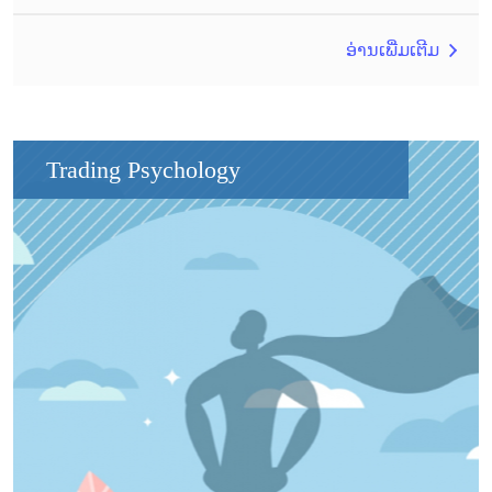
ອ່ານເພີ່ມເຕີມ
Trading Psychology