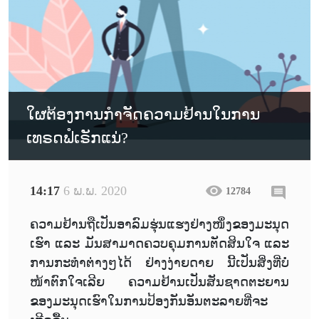
ໃຜຕ້ອງການກຳຈັດຄວາມຢ້ານໃນການ
ເທຣດຟໍເຣັກແນ່?
14:17
6 ພ.ພ. 2020
12784
ຄວາມຢ້ານຖືເປັນອາລົມຮຸ່ນແຮງຢ່າງໜຶ່ງຂອງມະນຸດ
ເຮົາ ແລະ ມັນສາມາດຄວບຄຸມການຕັດສິນໃຈ ແລະ
ການກະທຳຕ່າງໆໄດ້ ຢ່າງງ່າຍດາຍ ນີ້ເປັນສິ່ງທີ່ບໍ່
ໜ້າຕົກໃຈເລີຍ ຄວາມຢ້ານເປັນສັນຊາດຕະຍານ
ຂອງມະນຸດເຮົາໃນການປ້ອງກັນອັນຕະລາຍທີ່ຈະ