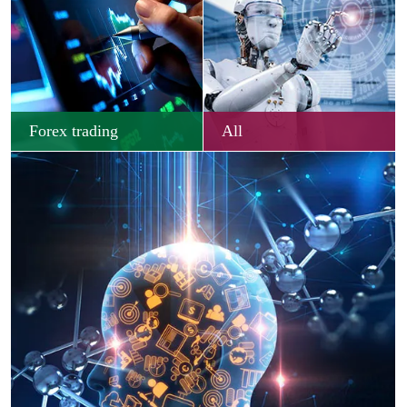
Forex trading
All