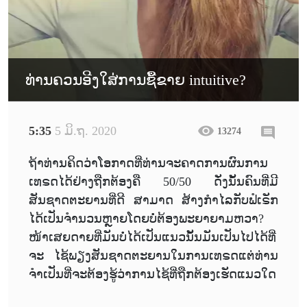
ທ່ານຄວນອີງໃສ່ການຊື້ຂາຍ intuitive?
5:35
5 ມິ.ຖ. 2020
13274
ຖ້າທ່ານຄິດວ່າໂອກາດທີ່ທ່ານຈະຄາດການຜົນການ
ເທຣດໄດ້ຢ່າງຖືກຕ້ອງຄື 50/50 ດັ່ງນັ້ນຄົນທີ່ມີ
ສັນຊາດຕະຍານທີ່ດີ ສາມາດ ສ້າງກຳໄລກັບຟໍເຣັກ
ໄດ້ເປັນຈຳນວນຫຼາຍໂດຍບໍ່ຕ້ອງພະຍາຍາມຫວາ?
ໜ້າເສຍດາຍທີ່ມັນບໍ່ໄດ້ເປັນແນວນັ້ນມັນເປັນໄປໄດ້ທີ່
ຈະ ໄຊ້ພຽງສັນຊາດຕະຍານໃນການເທຣດແຕ່ທ່ານ
ຈຳເປັນທີ່ຈະຕ້ອງຮູ້ວ່າການໄຊ້ທີ່ຖືກຕ້ອງເຮັດແນວໃດ