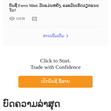
ບັນຊີ Forex Mini: ມັນແມ່ນຫຍັງ, ແລະມັນເຮັດວຽກແນວ
ໃດ?
13139
ອ່ານເພີ່ມເຕີມ
Click to Start.
Trade with Confidence
ເປີດບັນຊີ ຊື້ຂາຍ
ບົດຄວາມລ່າສຸດ