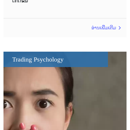
ເກີດຂື້ນ
ອ່ານເພີ່ມເຕີມ
Trading Psychology