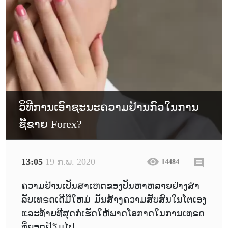
ວິທີການເອົາຊະນະຄວາມຢ້ານກົວໃນການ
ຊື້ຂາຍ Forex?
13:05
19 ກ.ພ. 2020
14484
ຄວາມຢ້ານເປັນສາເຫດຂອງປັນຫາຫລາຍຢ່າງສຳ
ລັບເທຣດເດີມືໃຫມ່ ມັນສ້າງຄວາມສັບສົນໃນໂຕເອງ
ແລະທ້າຍທີສຸດກໍເຮັດໃຫ້ພາດໂອກາດໃນການເທຣດ
ທີ່ຍອດຢ້ຽມໄປ