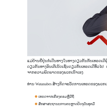
ແມ່ບ້ານຍີ່ປຸ່ນກໍ່ເດີນທາງໃນທາງດຽວກັນກັບເທຣດເ
ດຽວກັນທາງອິນເຕີເນັດເຊັ່ນດຽວກັບເທຣດເດີທົ່ວໄປ ເຂ
ຈາກຄວາມພິດພາດຂອງພວກເຂົາເອງ
ທ່ານ Watanabes ສ້າງກິດຈະວັດການເທຣດຂອງພວກເຂົ
ເທຣດຈາກເຄື່ອງຄອມຫຼືມືຖື
ສຶກສາສະຖານະການຕະຫຼາດປັດຈຸວັນທຸກມື