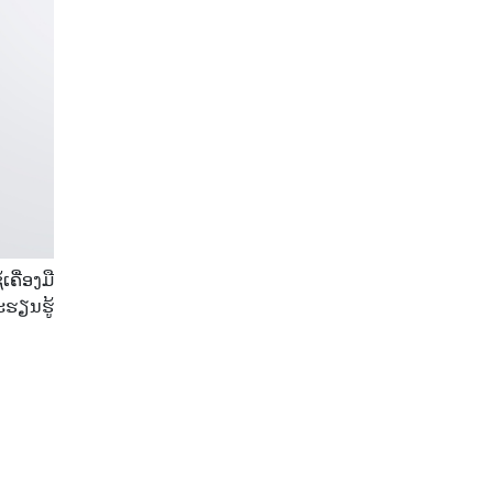
John Murphy
LAK
Limit order
London session
M15
M30
MA 200
MAM
MT4
Margin Call
Meta Trader 4
MetaTrader 4
MetaTrader4
Metaquotes
Metatrader 4
ຄື່ອງມື
ະຮຽນຮູ້
Micro Cent
Mini
Myfxbook
Non-Farm Payrolls
Nonfarm Payrolls
OCO