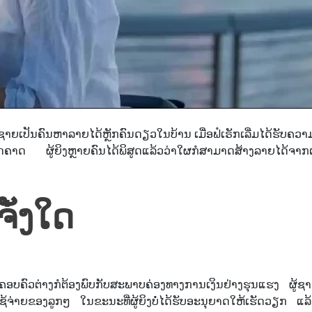
ຊາຍເປັນຄົນຫາລາຍໄດ້ຫຼັກຄົນດຽວໃນບ້ານ ເມື່ອຟໍເຣັກເລີ່ມໄດ້ຮັບຄວາມນ
ິດຄາດ ຜູ້ຍິງຫຼາຍຄົນໄດ້ພິສູດແລ້ວວ່າໃຜກໍສາມາດສ້າງລາຍໄດ້ຈາ
ຈັ່ງໃດ
ຸກຄອບຄົວຕ່າງກໍຕ້ອງພົບກັບສະພາບຄ່ອງທາງການເງິນຢ່າງຮຸນແຮງ ຜູ້ຊາ
ຊ້ຈ່າຍຂອງລູກໆ ໃນຂະນະທີ່ຜູ້ຍິງບໍ່ໄດ້ຮັບອະນຸຍາດໃຫ້ເຮັດວຽກ ແລ້