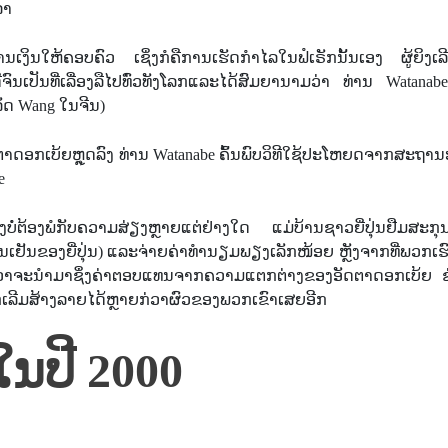
ລາ
າລະການເງິນໃຫ້ຄອບຄົວ ເຊິ່ງກໍຄືການເຮັດກຳໄລໃນຟໍເຣັກນັ້ນເອງ ຜູ້ຍິງເ
ຈົນເປັນທີ່ເລື່ອງລືໄປທົ່ວທັງໂລກແລະໄດ້ສົມຍານາມວ່າ ທ່ານ Watana
ລັດ Wang ໃນຈີນ)
ດຕາດອກເບ້ຍຫຼຸດລົງ ທ່ານ Watanabe ຄົ້ນພົບວິທີໃຊ້ປະໂຫຍດຈາກສະຖານ
e
່ງບໍ່ຕ້ອງພໍກັບຄວາມສ່ຽງຫຼາຍແຕ່ຢ່າງໃດ ແມ່ບ້ານຊາວຍີ່ປຸ່ນຢືມສະກຸນເງ
ເງິນເຢັນຂອງຍີ່ປຸ່ນ) ແລະຈ່າຍຄ່າທຳນຽມພຽງເລັກໜ້ອຍ ຫຼັງຈາກທີ່ພວກເຮົ
ູງກ່ວາຈະນໍາມາຊຶ່ງຄ່າຕອບແທນຈາກຄວາມແຕກຕ່າງຂອງອັດຕາດອກເບ້ຍ ຊ
ປຸ່ນກໍເລີມສ້າງລາຍໄດ້ຫຼາຍກ່ວາຜົວຂອງພວກເຂົາເສຍອີກ
ໃນປີ 2000