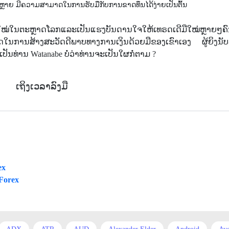
ຮງຫຼາຍ ມີຄວາມສາມາດໃນການຮັບມືກັບການຂາດທຶນໄດ້ງ່າຍເປັນຕົ້ນ
ດເດີໃໝ່ໃນຕະຫຼາດໂລກແລະເປັນແຮງບັນດານໃຈໃຫ້ເທຣດເດີມືໃໝ່ຫຼາຍໆ
ຊີວິດໃນການສ້າງສະວັດດີພາບທາງການເງິນດ້ວຍມືຂອງເຂົາເອງ ຜູ້ຍິງນັບ
ັນທ່ານ Watanabe ບໍ່ວ່າທ່ານຈະເປັນໃຜກໍ່ຕາມ ?
ເຖິງເວລາລົງມື
ex
Forex