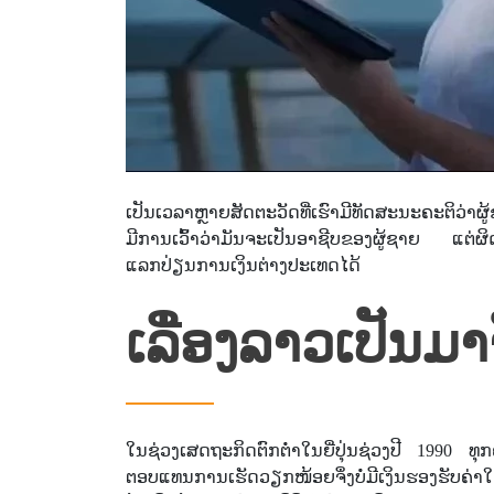
ເປັນເວລາຫຼາຍສັດຕະວັດທີ່ເຮົາມີທັດສະນະຄະຕິວ່າຜູ້
ມີການເວົ້າວ່າມັນຈະເປັນອາຊີບຂອງຜູ້ຊາຍ ແຕ່ຜ
ແລກປ່ຽນການເງິນຕ່າງປະເທດໄດ້
ເລື່ອງລາວເປັນມາ
ໃນຊ່ວງເສດຖະກິດຕົກຕໍ່າໃນຍີ່ປຸ່ນຊ່ວງປີ 1990 ທ
ຕອບແທນການເຮັດວຽກໜ້ອຍຈຶ່ງບໍ່ມີເງິນຮອງຮັບຄ່າໃ