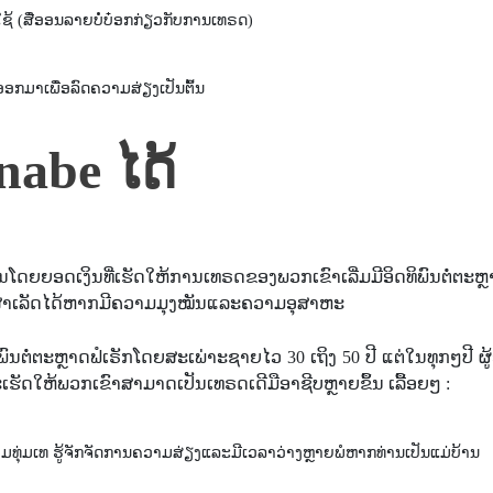
ຊ້ (ສື່ອອນລາຍບໍ່ບ໋ອກກ່ຽວກັບການເທຣດ)
ອກມາເພື່ອລົດຄວາມສ່ຽງເປັນຕົ້ນ
nabe ໄດ້
ງທຶນໂດຍຍອດເງິນທີ່ເຮັດໃຫ້ການເທຣດຂອງພວກເຂົາເລີ່ມມີອິດທິພົນຕໍ່ຕະຫ
ມສໍາເລັດໄດ້ຫາກມີຄວາມມຸງໝັນແລະຄວາມອຸສາຫະ
ພົນຕໍ່ຕະຫຼາດຟໍເຣັກໂດຍສະເພ່າະຊາຍໄວ 30 ເຖິງ 50 ປີ ແຕ່ໃນທຸກໆປີ ຜູ
ະເຮັດໃຫ້ພວກເຂົາສາມາດເປັນເທຣດເດີມືອາຊີບຫຼາຍຂຶ້ນ ເລື້ອຍໆ :
ມທຸ່ມເທ ຮູ້ຈັກຈັດການຄວາມສ່ຽງແລະມີເວລາວ່າງຫຼາຍພໍຫາກທ່ານເປັນແມ່ບ້ານ