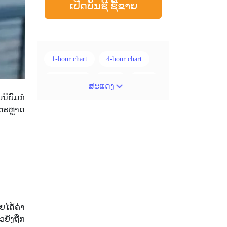
ເປີດບັນຊີ ຊື້ຂາຍ
1-hour chart
4-hour chart
5 ແທ່ງທຽນ
ADX
ATR
ສະແດງ
ິຍົມກໍ່
AUD
Alexander Elder
ກຕະຫຼາດ
Android
Average True Range
BoE
Brexit
Buy Limit
Buy Stop
CAD
CHF
COVID-19
CPI
Canadian dollar
Charles Dow
ຍໄດ້ຄ່າ
ວຍັງຖືກ
Cherry Blossom