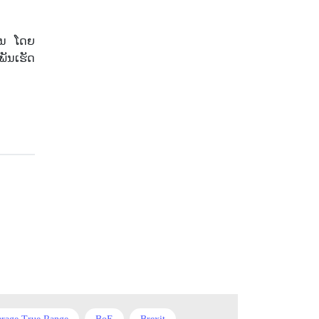
US dollar
USA
USD
USDCNY
USDJPY
ຄົນ ໂດຍ
ພັນເຮັດ
VPS
WTO
Windows XP
XAGUSD
XAUUSD
XPTUSD
abandoned baby
ask
bears
belt hold
bid
bitcoin
breakout
bulls
carry trade
channel
charts
correction
cross currency
cross pair