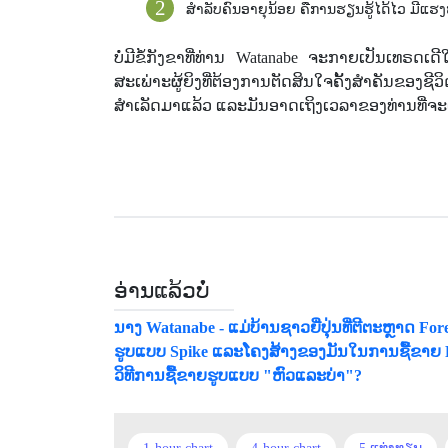
ສໍາລັບຄົນອາຍຸນ້ອຍ ຄືການຮຽນຮູ້ໄດ້ໄວ ມີແ
ບໍ່ມີຂໍ້ກັງຂາທີ່ທ່ານ Watanabe ຈະກາຍເປັນເທຣ
ສະເພ່າະຜູ້ຍິງທີ່ຕ້ອງການຕັດສິນໃຈຄັ້ງສໍາຄັນຂອງ
ສໍາເລັດມາແລ້ວ ແລະມັນອາດເຖິງເວລາຂອງທ່ານທີ່ຈະເປ
ອ່ານແລ້ວບໍ່
ນາງ Watanabe - ແມ່ບ້ານຊາວຍີ່ປຸ່ນທີ່ຕີຕະຫຼາດ For
ຮູບແບບ Spike ແລະໂຄງສ້າງຂອງມັນໃນການຊື້ຂາຍ 
ວິທີການຊື້ຂາຍຮູບແບບ "ຫົວແລະບ່າ"?